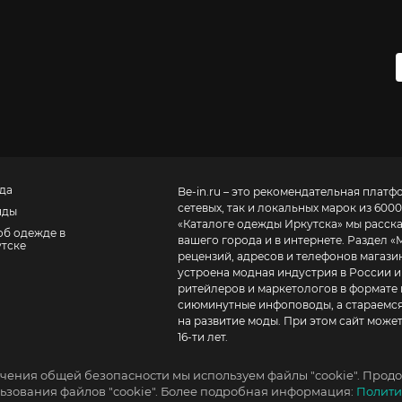
да
Be-in.ru – это рекомендательная платф
сетевых, так и локальных марок из 6000
нды
«
Каталоге одежды Иркутска
» мы расск
об одежде в
вашего города и в интернете. Раздел «
тске
рецензий, адресов и телефонов магазинов и торговых центров
устроена модная индустрия в России и
ритейлеров и маркетологов в формате 
сиюминутные инфоповоды, а стараемся
на развитие моды. При этом сайт може
16-ти лет.
чения общей безопасности мы используем файлы "cookie". Продо
зования файлов "cookie". Более подробная информация:
Полити