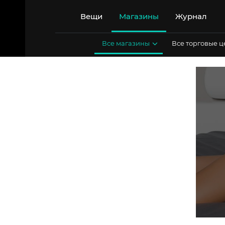
Перейти
к
Вещи
Магазины
Журнал
содержимому
Все магазины
Все торговые 