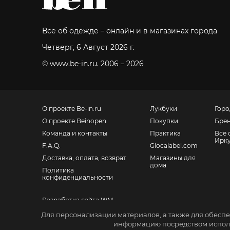
Все об одежде – онлайн и в магазинах города
Четверг, 6 Август 2026 г.
© www.be-in.ru. 2006 – 2026
О проекте Be-in.ru
Лукбуки
Горо
О проекте Beinopen
Покупки
Бре
Команда и контакты
Практика
Все 
Ирку
F.A.Q.
Glocalabel.com
Доставка, оплата, возврат
Магазины для
дома
Политика
конфиденциальности
Разработка сайта WM
Для персонализации материалов, а также для обеспе
Санкт-Петербург, Невский пр., 139
информацию посредством исполь
Москва, Большой Ордынский пер., 4, стр. 2