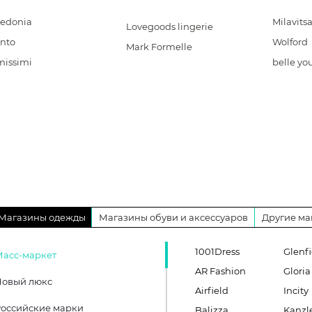
zedonia
Milavits
Lovegoods lingerie
anto
Wolford
Mark Formelle
missimi
belle yo
Магазины одежды
Магазины обуви и аксессуаров
Другие ма
1001Dress
Glenfi
Масс-маркет
AR Fashion
Gloria
Новый люкс
Airfield
Incity
оссийские марки
Balizza
Kanzl