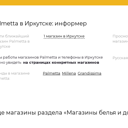
lmetta в Иркутске: информер
ти ближайший
1 магазин в Иркутске
Просмо
азин Palmetta в
магазин
утске
ы работы магазинов Palmetta и телефоны в Иркутске
Русская
но увидеть
на страницах конкретных магазинов
нды в магазине
Palmetta
Millena
Grandissima
metta:
е магазины раздела «Магазины белья и 