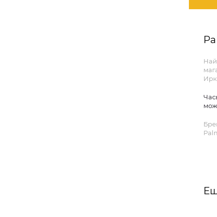
Pa
Най
маг
Ирк
Час
мож
Бре
Pal
Ещ