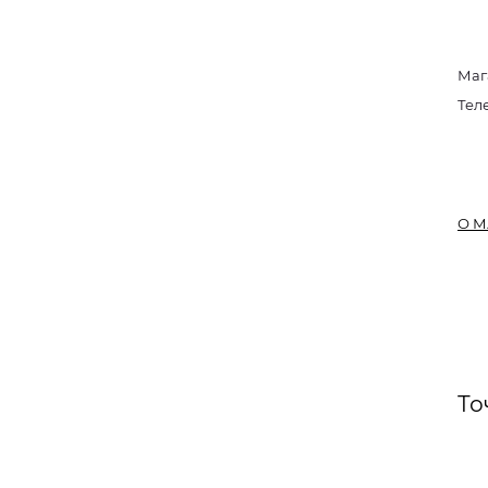
Маг
Тел
О М
То