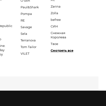
O'Stin
Zarina
Paul&Shark
Zolla
Pompa
befree
RE
Republic
СИН
Savage
Снежная
Sela
Королева
o
Terranova
Твое
ine.
Tom Tailor
day
Смотреть все
VILET
py