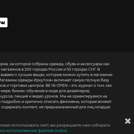
орма, на которой собраны одежда, обувь и аксессуары как
 магазинов в 200 городах России и 50 городах СНГ. В
азываем о лучших вещах, которые можно купить в магазинах
Магазины одежды Иркутска
» включает самую полную базу
. BE IN OPEN – это журнал о том, как
 мире:
бизнес-обучение в моде для дизайнеров,
курсов, лекций и видео уроков
. Мы не ориентируемся на
 подробно и критично описать феномены, которые влияют
т содержать контент, не предназначенный для лиц младше
лжая использовать сайт, вы разрешаете нам собирать
ка использования файлов cookie.