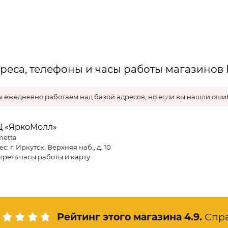
реса, телефоны и часы работы магазинов 
 ежедневно работаем над базой адресов, но если вы нашли ошиб
Ц «ЯркоМолл»
metta
с: г. Иркутск, Верхняя наб., д. 10
треть часы работы и карту
Рейтинг этого магазина
4.9
.
Спр