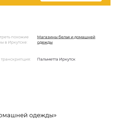
треть похожие
Магазины белья и домашней
ы в Иркутске:
одежды
 транскрипция:
Пальметта Иркутск
домашней одежды»