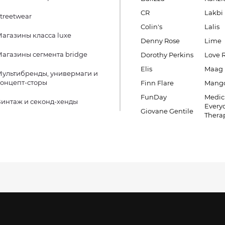
CR
Lakbi
treetwear
Colin's
Lalis
агазины класса luxe
Denny Rose
Lime
агазины сегмента bridge
Dorothy Perkins
Love 
Elis
Maag
ультибренды, универмаги и
онцепт-сторы
Finn Flare
Mang
FunDay
Medic
интаж и секонд-хенды
Every
Giovane Gentile
Thera