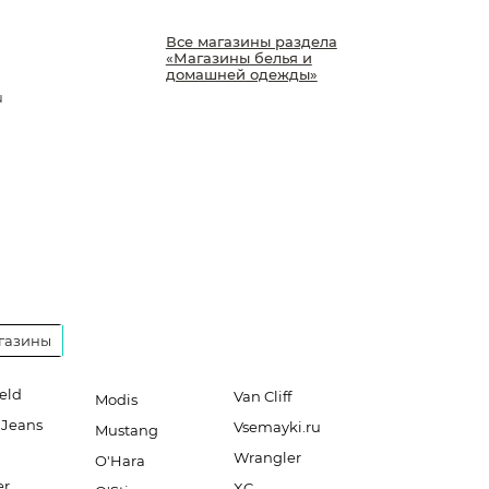
a
Все магазины раздела
«Магазины белья и
домашней одежды»
u
газины
eld
Van Cliff
Modis
 Jeans
Vsemayki.ru
Mustang
Wrangler
O'Hara
er
XC