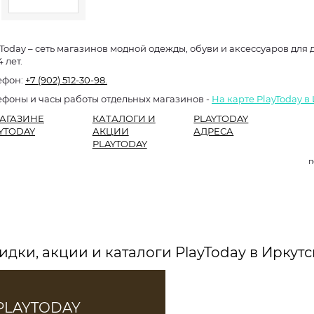
yToday – сеть магазинов модной одежды, обуви и аксессуаров для д
4 лет.
ефон:
+7 (902) 512-30-98.
ефоны и часы работы отдельных магазинов -
На карте PlayToday в
АГАЗИНЕ
КАТАЛОГИ И
PLAYTODAY
YTODAY
АКЦИИ
АДРЕСА
PLAYTODAY
п
идки, акции и каталоги PlayToday в Иркутс
PLAYTODAY