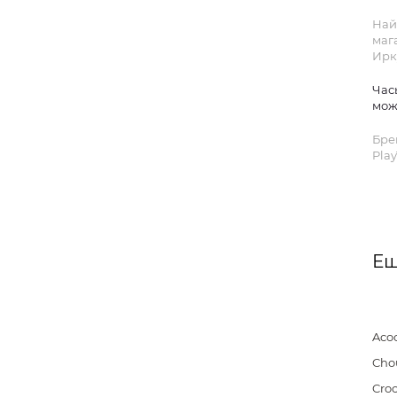
Най
маг
Ирк
Час
мож
Бре
Play
Ещ
Aco
Cho
Cro