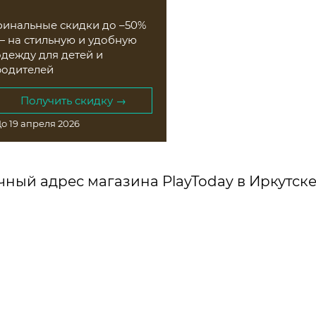
финальные скидки до –50%
— на стильную и удобную
одежду для детей и
родителей
Получить скидку →
о 19 апреля 2026
чный адрес магазина PlayToday в Иркутске