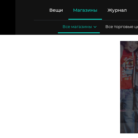
Перейти
к
Вещи
Магазины
Журнал
содержимому
Все магазины
Все торговые 