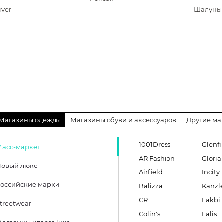
iver
Шалуны
Магазины одежды
Магазины обуви и аксессуаров
Другие ма
1001Dress
Glenfi
Масс-маркет
AR Fashion
Gloria
Новый люкс
Airfield
Incity
оссийские марки
Balizza
Kanzl
CR
Lakbi
treetwear
Colin's
Lalis
агазины класса luxe