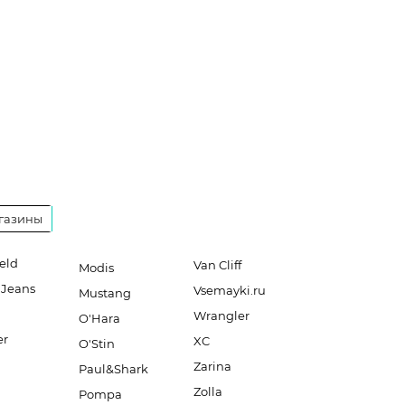
газины
eld
Van Cliff
Modis
 Jeans
Vsemayki.ru
Mustang
Wrangler
O'Hara
er
XC
O'Stin
Zarina
Paul&Shark
Zolla
Pompa