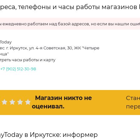
реса, телефоны и часы работы магазинов P
 ежедневно работаем над базой адресов, но если вы нашли ошиб
yToday
с: г. Иркутск, ул. 4-я Советская, 30, ЖК "Четыре
нца"
треть часы работы и карту
.
+7 (902) 512-30-98
Магазин никто не
Ста
оценивал
.
пер
ayToday в Иркутске: информер