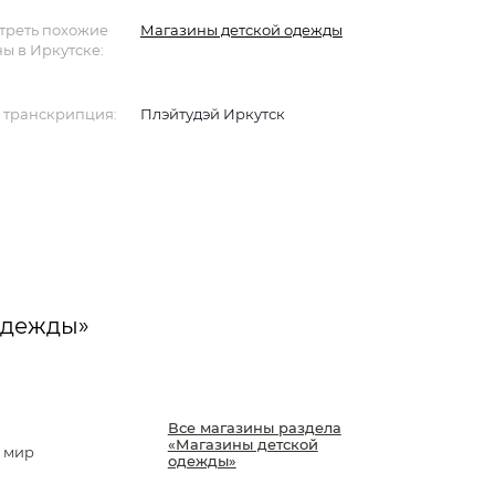
треть похожие
Магазины детской одежды
ы в Иркутске:
 транскрипция:
Плэйтудэй Иркутск
одежды»
Все магазины раздела
«Магазины детской
 мир
одежды»
й