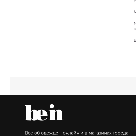
М
М
к
В
Все об одежде – онлайн и в магазинах города