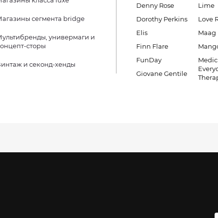
Denny Rose
Lime
агазины сегмента bridge
Dorothy Perkins
Love 
Elis
Maag
ультибренды, универмаги и
онцепт-сторы
Finn Flare
Mang
FunDay
Medic
интаж и секонд-хенды
Every
Giovane Gentile
Thera