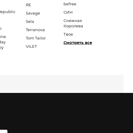
befree
RE
Republic
СИН
Savage
Снежная
Sela
Королева
o
Terranova
Твое
ine.
Tom Tailor
day
Смотреть все
VILET
py