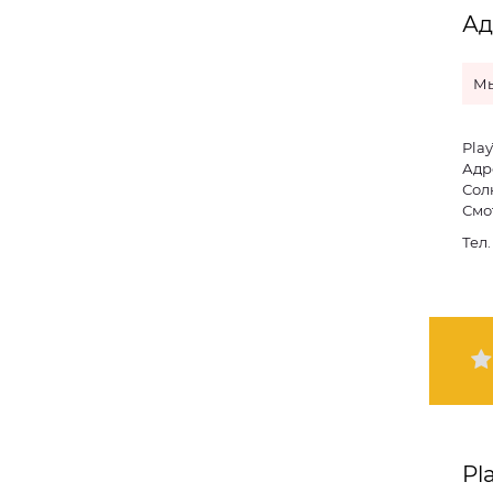
Ад
Мы
Pla
Адре
Сол
Смо
Тел
Pl