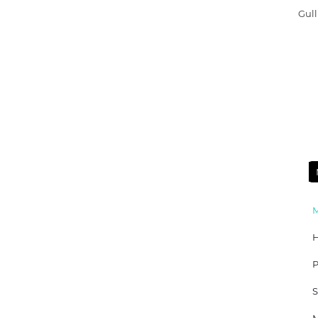
Gull
Р
S
М