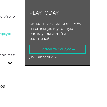
PLAYTODAY
етей от 0
финальные скидки до –50% —
на стильную и удобную
одежду для детей и
 Иркутске
родителей
Получить скидку →
оделиться:
До 19 апреля 2026
ке