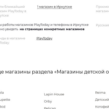
ти ближайший
1 магазин в Иркутске
Просмо
азин PlayToday в
магазин
утске
ы работы магазинов PlayToday и телефоны в Иркутске
Русская
но увидеть
на страницах конкретных магазинов
нды в магазине
PlayToday
Today:
е магазины раздела «Магазины детской 
ola
Reima
Lapin House
upette
Детский
Orby
ckid
Котофе
Pelican