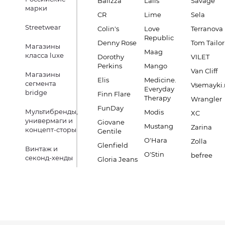
Balizza
Lalis
Savage
марки
CR
Lime
Sela
Streetwear
Colin's
Love
Terranova
Republic
Denny Rose
Tom Tailor
Магазины
Maag
класса luxe
Dorothy
VILET
Perkins
Mango
Van Cliff
Магазины
Elis
Medicine.
сегмента
Vsemayki.
Everyday
bridge
Finn Flare
Therapy
Wrangler
FunDay
Мультибренды,
Modis
XC
универмаги и
Giovane
Mustang
Zarina
концепт-сторы
Gentile
O'Hara
Zolla
Glenfield
Винтаж и
O'Stin
befree
секонд-хенды
Gloria Jeans