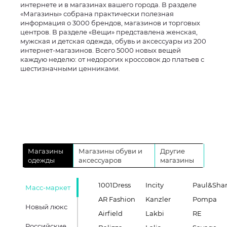
интернете и в магазинах вашего города. В разделе
«Магазины» собрана практически полезная
информация о 3000 брендов, магазинов и торговых
центров. В разделе «Вещи» представлена женская,
мужская и детская одежда, обувь и аксессуары из 200
интернет-магазинов. Всего 5000 новых вещей
каждую неделю: от недорогих кроссовок до платьев с
шестизначными ценниками.
Магазины
Магазины обуви и
Другие
одежды
аксессуаров
магазины
1001Dress
Incity
Paul&Sha
Масс-маркет
AR Fashion
Kanzler
Pompa
Новый люкс
Airfield
Lakbi
RE
Российские