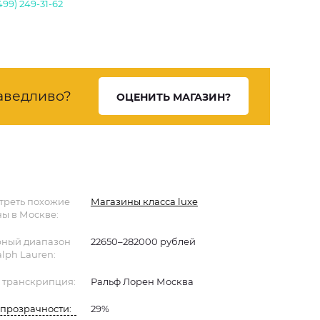
499) 249-31-62
аведливо?
ОЦЕНИТЬ МАГАЗИН?
треть похожие
Магазины класса luxe
ы в Москве:
ный диапазон
22650–282000 рублей
alph Lauren:
 транскрипция:
Ральф Лорен Москва
прозрачности:
29%