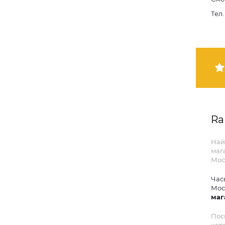
Тел
Ra
Най
маг
Мос
Час
Мос
маг
Пос