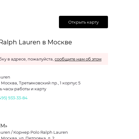
Открыть карту
Ralph Lauren в Москве
ку в адресе, пожалуйста,
сообщите нам об этом
auren
. Москва, Третьяковский пр., 1 корпус 5
ь часы работы и карту
495) 933-33-84
УМ»
auren / Корнер Polo Ralph Lauren
. Москва, ул. Петровка, д. 2