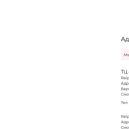
Ад
Мы
ТЦ 
Ral
Адре
Бар
Смо
Тел
Ral
Адре
Смо