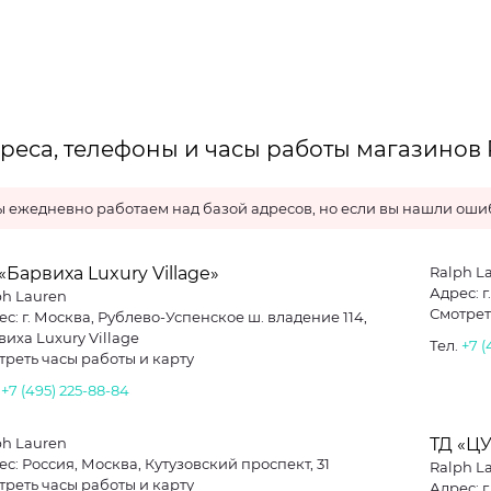
реса, телефоны и часы работы магазинов 
 ежедневно работаем над базой адресов, но если вы нашли ошиб
«Барвиха Luxury Village»
Ralph L
Адрес: г
ph Lauren
Смотрет
с: г. Москва, Рублево-Успенское ш. владение 114,
виха Luxury Village
Тел.
+7 (
треть часы работы и карту
.
+7 (495) 225-88-84
ph Lauren
ТД «Ц
с: Россия, Москва, Кутузовский проспект, 31
Ralph L
треть часы работы и карту
Адрес: г