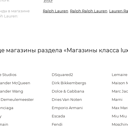
логе:
2023
нды в магазине
Ralph Lauren
Ralph Ralph Lauren
Lauren Ra
ph Lauren:
е магазины раздела «Магазины класса lu
e Studios
DSquared2
Lemaire
xander McQueen
Dirk Bikkembergs
Maison 
xander Wang
Dolce & Gabbana
Marc Ja
 Demeulemeester
Dries Van Noten
Marni
enciaga
Emporio Armani
Max Mar
y
Escada
Miu Miu
main
Fendi
Moschin