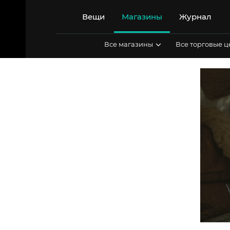
Перейти
к
Вещи
Магазины
Журнал
содержимому
Все магазины
Все торговые 