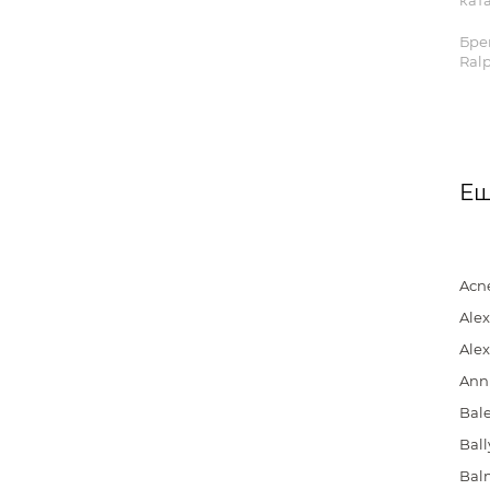
ката
Бре
Ral
Ещ
Acn
Ale
Ale
Ann
Bal
Ball
Bal