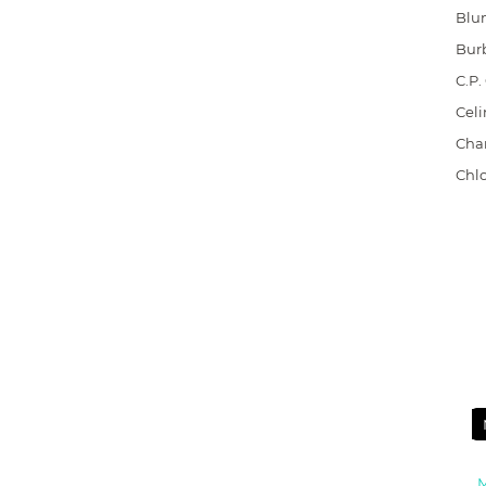
Blu
Bur
C.P
Celi
Cha
Chl