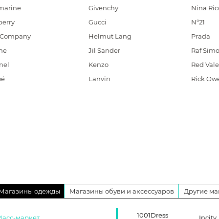
marine
Givenchy
Nina Ric
berry
Gucci
N°21
. Company
Helmut Lang
Prada
ne
Jil Sander
Raf Sim
nel
Kenzo
Red Vale
oé
Lanvin
Rick Ow
Магазины одежды
Магазины обуви и аксессуаров
Другие ма
1001Dress
Масс-маркет
Incity