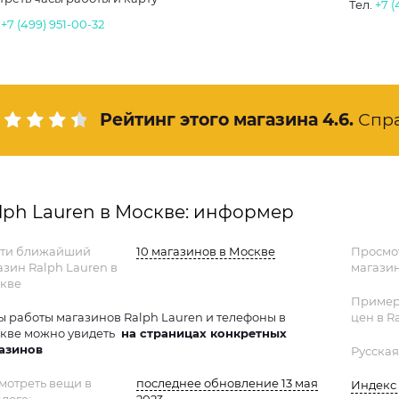
Тел.
+7 (
.
+7 (499) 951-00-32
Рейтинг этого магазина
4.6
.
Спр
lph Lauren в Москве: информер
ти ближайший
10 магазинов в Москве
Просмо
азин Ralph Lauren в
магазин
кве
Пример
ы работы магазинов Ralph Lauren и телефоны в
цен в R
кве можно увидеть
на страницах конкретных
азинов
Русская
мотреть вещи в
последнее обновление 13 мая
Индекс 