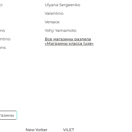
ci
Ulyana Sergeenko
Valentino
Versace
ons
Yohji Yamamoto
ntino
Все магазины раздела
«Магазины класса luxe»
ens
газины
New Yorker
VILET