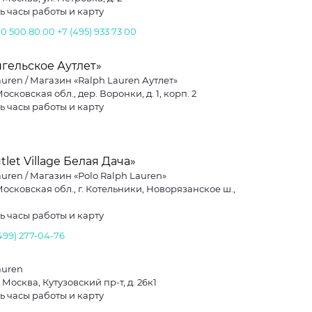
ь часы работы и карту
00 500 80 00
+7 (495) 933 73 00
гельское Аутлет»
auren / Магазин «Ralph Lauren Аутлет»
осковская обл., дер. Воронки, д. 1, корп. 2
ь часы работы и карту
tlet Village Белая Дача»
auren / Магазин «Polo Ralph Lauren»
Московская обл., г. Котельники, Новорязанское ш.,
ь часы работы и карту
499) 277-04-76
auren
. Москва, Кутузовский пр-т, д. 26к1
ь часы работы и карту