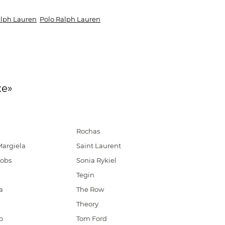
lph Lauren
Polo Ralph Lauren
xe»
Rochas
Margiela
Saint Laurent
cobs
Sonia Rykiel
Tegin
a
The Row
Theory
o
Tom Ford