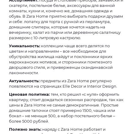
Ассортимент:
посуда и столовые приборы, занавески и
скатерти, постельное белье, аксессуары для ванной
комнаты, кухни и, конечно же, домашняя одежда и
обувь. В Zara Home приятно выбирать подарки друзьям
и себе: лопатку для торта с ручкой из перламутра,
домашние слиперы, которые хочется надеть на
вечеринку, халат из парчи или деревянную салатницу
размером с 10-литровую кастрюлю.
Уникальность:
коллекции чаще всего делятся по
цветам и направлениям – все необходимое для
обустройства жилища найдут и поклонники ярких
марокканских мотивов, и сторонники помпезного
дворцового стиля, и приверженцы скандинавской
лаконичности.
Актуальность:
предметы из Zara Home регулярно
появляются на страницах Elle Decor и Interior Design.
Ценовая политика:
тем, кто решил «с нуля» оформить
квартиру, стоит дождаться сезонных распродаж, так как
цены в Zara Home не самые демократичные. Простые
домашние тапочки стоят примерно 1500, чашка или
бокал – не меньше 500, а набор постельного белья –
более 5000 рублей.
Полезно знать:
наряду с Zara Home работает и