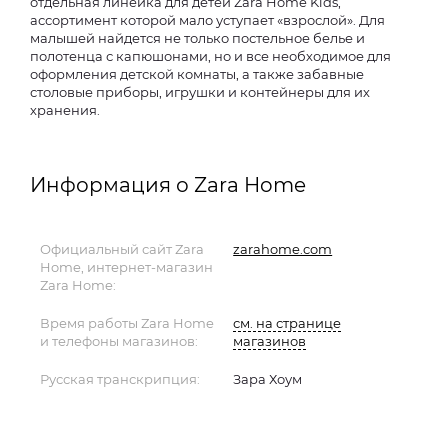
отдельная линейка для детей Zara Home Kids,
ассортимент которой мало уступает «взрослой». Для
малышей найдется не только постельное белье и
полотенца с капюшонами, но и все необходимое для
оформления детской комнаты, а также забавные
столовые приборы, игрушки и контейнеры для их
хранения.
Информация о Zara Home
Официальный сайт Zara
zarahome.com
Home, интернет-магазин
Zara Home:
Время работы Zara Home
см. на странице
и телефоны магазинов:
магазинов
Русская транскрипция:
Зара Хоум