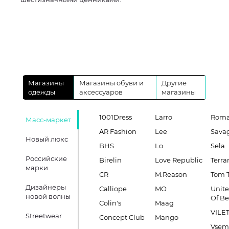
Магазины
Магазины обуви и
Другие
одежды
аксессуаров
магазины
1001Dress
Larro
Roma
Масс-маркет
AR Fashion
Lee
Sava
Новый люкс
BHS
Lo
Sela
Российские
Birelin
Love Republic
Terra
марки
CR
M.Reason
Tom T
Дизайнеры
Calliope
MO
Unite
новой волны
Of B
Colin's
Maag
VILE
Streetwear
Concept Club
Mango
Vsem