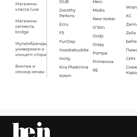
DUB
Merc
Магазины
Wran
класса luxe
Dorothy
Modis
Perkins
XC
New Yorker
Магазины
Ecru
Zarin
сегмента
O'Stin
bridge
F5
Zolla
Oodji
FunDay
befre
Мультибренды,
Orsay
универмаги и
Hoodiebuddie
Пиж
Pompa
концепт-сторы
Incity
СИН
Primerova
Винтаж и
Kira Plastinina
Снеж
RE
секонд-хенды
Коро
Koton