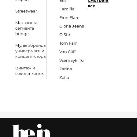
Elis
Смотреть
все
Familia
Streetwear
Finn Flare
Магазины
Gloria Jeans
сегмента
bridge
O'Stin
Tom Farr
Мультибренды,
универмаги и
Van Cliff
концепт-сторы
Vsemayki.ru
Винтаж и
Zarina
секонд-хенды
Zolla