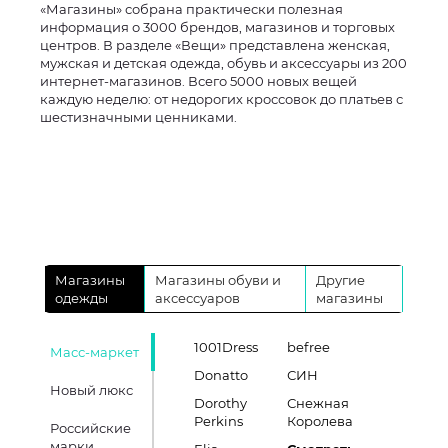
«Магазины» собрана практически полезная
информация о 3000 брендов, магазинов и торговых
центров. В разделе «Вещи» представлена женская,
мужская и детская одежда, обувь и аксессуары из 200
интернет-магазинов. Всего 5000 новых вещей
каждую неделю: от недорогих кроссовок до платьев с
шестизначными ценниками.
Магазины
Магазины обуви и
Другие
одежды
аксессуаров
магазины
1001Dress
befree
Масс-маркет
Donatto
СИН
Новый люкс
Dorothy
Снежная
Perkins
Королева
Российские
марки