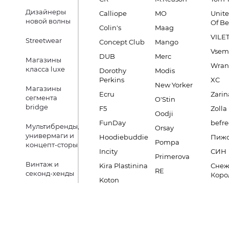
Дизайнеры
Calliope
MO
Unite
новой волны
Of B
Colin's
Maag
VILE
Streetwear
Concept Club
Mango
Vsem
DUB
Merc
Магазины
Wran
класса luxe
Dorothy
Modis
Perkins
XC
New Yorker
Магазины
Ecru
Zarin
сегмента
O'Stin
bridge
F5
Zolla
Oodji
FunDay
befre
Мультибренды,
Orsay
универмаги и
Hoodiebuddie
Пиж
Pompa
концепт-сторы
Incity
СИН
Primerova
Винтаж и
Kira Plastinina
Снеж
RE
секонд-хенды
Коро
Koton