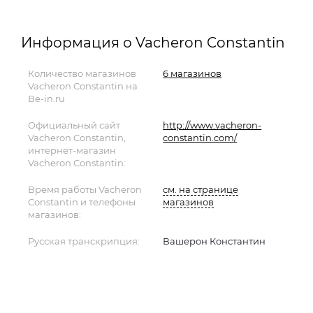
Информация о Vacheron Constantin
Количество магазинов
6 магазинов
Vacheron Constantin на
Be-in.ru
Официальный сайт
http://www.vacheron-
Vacheron Constantin,
constantin.com/
интернет-магазин
Vacheron Constantin:
Время работы Vacheron
см. на странице
Constantin и телефоны
магазинов
магазинов:
Русская транскрипция:
Вашерон Константин