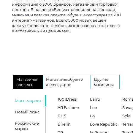
информация о 3000 брендов, магазинов и торговых
центров. В разделе «Вещи» представлена женская,
мужская и детская одежда, обувь и аксессуары из 200
интернет-магазинов. Всего 5000 новых вещей
каждую неделю: от недорогих кроссовок до платьев с
шестизначными ценниками.
Магазины
Магазины обуви и
Другие
одежды
аксессуаров
магазины
1001Dress
Larro
Roma
Масс-маркет
AR Fashion
Lee
Sava
Новый люкс
BHS
Lo
Sela
Российские
Birelin
Love Republic
Terra
марки
CR
M.Reason
Tom T