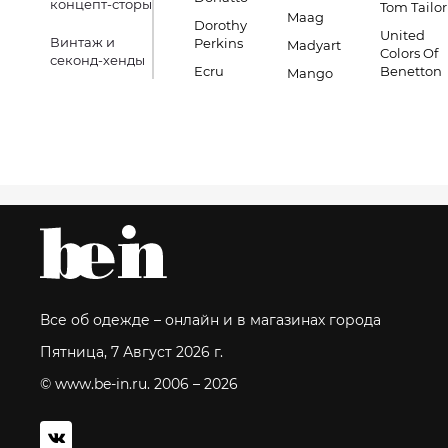
концепт-сторы
Tom Tailor
Maag
Dorothy
United
Винтаж и
Perkins
Madyart
Colors Of
секонд-хенды
Ecru
Benetton
Mango
Все об одежде – онлайн и в магазинах города
Пятница, 7 Август 2026 г.
© www.be-in.ru. 2006 – 2026