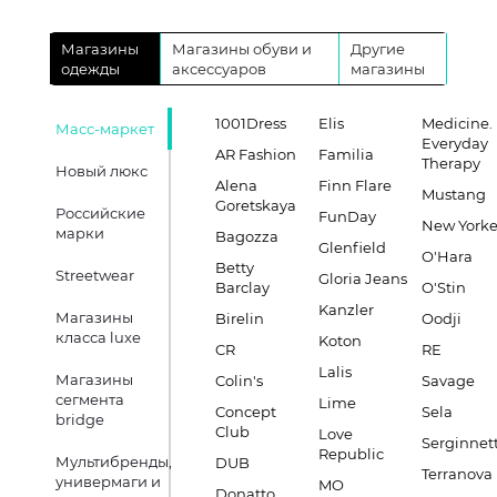
Магазины
Магазины обуви и
Другие
одежды
аксессуаров
магазины
1001Dress
Elis
Medicine.
Масс-маркет
Everyday
AR Fashion
Familia
Therapy
Новый люкс
Alena
Finn Flare
Mustang
Goretskaya
Российские
FunDay
New Yorke
марки
Bagozza
Glenfield
O'Hara
Betty
Streetwear
Gloria Jeans
Barclay
O'Stin
Kanzler
Магазины
Birelin
Oodji
класса luxe
Koton
CR
RE
Lalis
Магазины
Colin's
Savage
сегмента
Lime
Concept
Sela
bridge
Club
Love
Serginnett
Republic
Мультибренды,
DUB
Terranova
универмаги и
MO
Donatto