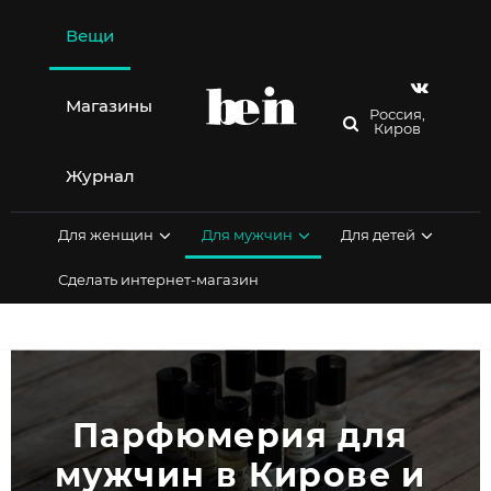
Перейти
к
Вещи
содержимому
Магазины
Россия,
Киров
Журнал
Для женщин
Для мужчин
Для детей
Сделать интернет-магазин
Парфюмерия для 
мужчин в Кирове и 