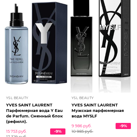
YSL BEAUTY
YSL BEAUTY
YVES SAINT LAURENT
YVES SAINT LAURENT
Парфюмерная вода Y Eau
Мужская парфюмерная
de Parfum. Сменный блок
вода MYSLF
(рефилл).
9 986 руб.
-9%
15 753 руб.
-9%
10 985 руб.
17 329 руб.