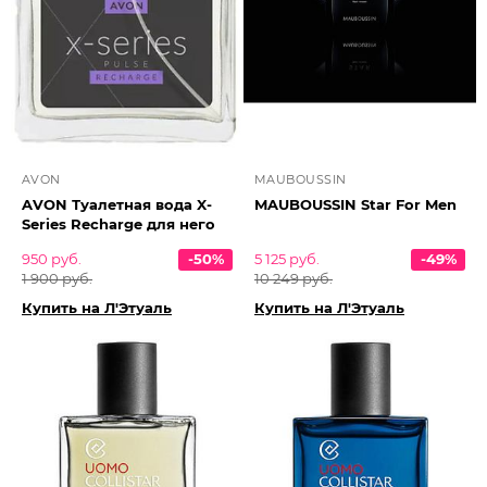
AVON
MAUBOUSSIN
AVON Туалетная вода X-
MAUBOUSSIN Star For Men
Series Recharge для него
950 руб.
-50%
5 125 руб.
-49%
1 900 руб.
10 249 руб.
Купить на Л'Этуаль
Купить на Л'Этуаль