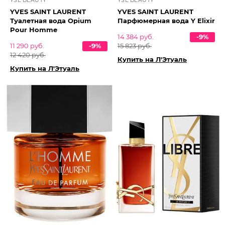
YSL BEAUTY
YSL BEAUTY
YVES SAINT LAURENT
YVES SAINT LAURENT
Туалетная вода Opium
Парфюмерная вода Y Elixir
Pour Homme
14 384 руб.
-9%
11 290 руб.
-9%
15 823 руб.
12 420 руб.
Купить на Л'Этуаль
Купить на Л'Этуаль