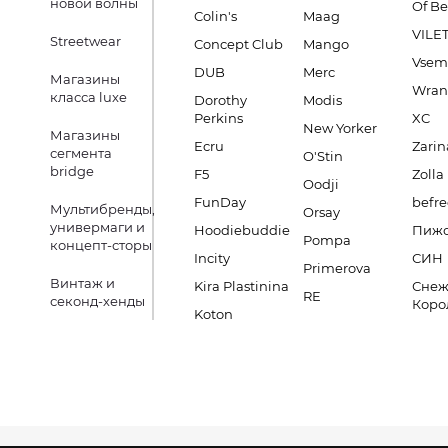
новой волны
Of B
Colin's
Maag
VILE
Streetwear
Concept Club
Mango
Vsem
DUB
Merc
Магазины
Wran
класса luxe
Dorothy
Modis
Perkins
XC
New Yorker
Магазины
Ecru
Zarin
сегмента
O'Stin
bridge
F5
Zolla
Oodji
FunDay
befre
Мультибренды,
Orsay
универмаги и
Hoodiebuddie
Пиж
Pompa
концепт-сторы
Incity
СИН
Primerova
Винтаж и
Kira Plastinina
Снеж
RE
секонд-хенды
Коро
Koton