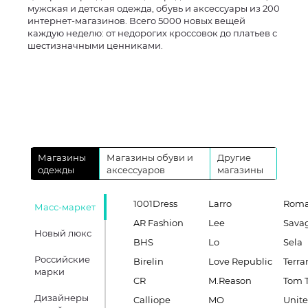
мужская и детская одежда, обувь и аксессуары из 200
интернет-магазинов. Всего 5000 новых вещей
каждую неделю: от недорогих кроссовок до платьев с
шестизначными ценниками.
Магазины
Магазины обуви и
Другие
одежды
аксессуаров
магазины
1001Dress
Larro
Roma
Масс-маркет
AR Fashion
Lee
Sava
Новый люкс
BHS
Lo
Sela
Российские
Birelin
Love Republic
Terra
марки
CR
M.Reason
Tom T
Дизайнеры
Calliope
MO
Unite