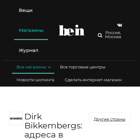
Перейти
к
Вещи
содержимому
Магазины
Россия,
Москва
Журнал
Все магазины
Все торговые центры
Новости шопинга
Сделать интернет-магазин
Dirk
Другие страны
Bikkembergs:
адреса в