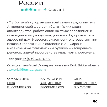
России
4
Отзывы : 1
«Футбольный кутюрье» для всей семьи, представитель
Антверпенской шестерки бельгийских фэшн-
авангардистов, работающий на стыке спортивной и
повседневной одежды под девизом «В здоровом теле
здоровый дух». Известен, в частности, экстравагантным
показом коллекции на стадионе «Сан-Сиро» и
миланским же флагманским бутиком – изощренной
реконструкцией пространства квартиры спортсмена.
Телефон:
+7 (495) 374-82-97.
Официальный сайт/интернет-магазин Dirk Bikkembergs
:
www.bikkembergs.com
О МАГАЗИНЕ
КАТАЛОГИ И
DIRK
DIRK
АКЦИИ DIRK
BIKKEMBERGS
BIKKEMBERGS
BIKKEMBERGS
В МОСКВЕ
поделиться: