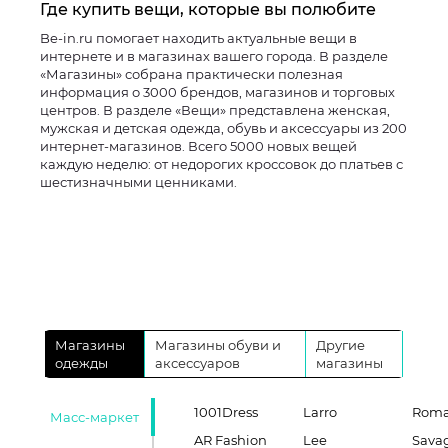
Где купить вещи, которые вы полюбите
Be-in.ru помогает находить актуальные вещи в
интернете и в магазинах вашего города. В разделе
«Магазины» собрана практически полезная
информация о 3000 брендов, магазинов и торговых
центров. В разделе «Вещи» представлена женская,
мужская и детская одежда, обувь и аксессуары из 200
интернет-магазинов. Всего 5000 новых вещей
каждую неделю: от недорогих кроссовок до платьев с
шестизначными ценниками.
Магазины
Магазины обуви и
Другие
одежды
аксессуаров
магазины
1001Dress
Larro
Roma
Масс-маркет
AR Fashion
Lee
Sava