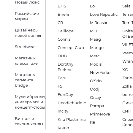
Новый люкс
BHS
Lo
Sela
Российские
Birelin
Love Republic
Terra
марки
CR
M.Reason
Tom T
Дизайнеры
Calliope
MO
Unite
новой волны
Of B
Colin's
Maag
VILE
Streetwear
Concept Club
Mango
Vsem
DUB
Merc
Магазины
Wran
класса luxe
Dorothy
Modis
Perkins
XC
New Yorker
Магазины
Ecru
Zarin
сегмента
O'Stin
bridge
F5
Zolla
Oodji
FunDay
befre
Мультибренды,
Orsay
универмаги и
Hoodiebuddie
Пиж
Pompa
концепт-сторы
Incity
СИН
Primerova
Винтаж и
Kira Plastinina
Снеж
RE
секонд-хенды
Коро
Koton