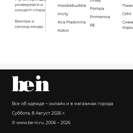
Orsay
универмаги и
Hoodiebuddie
Пиж
Pompa
концепт-сторы
Incity
СИН
Primerova
Винтаж и
Kira Plastinina
Снеж
RE
секонд-хенды
Коро
Koton
Все об одежде – онлайн и в магазинах города
Суббота, 8 Август 2026 г.
© www.be-in.ru. 2006 – 2026