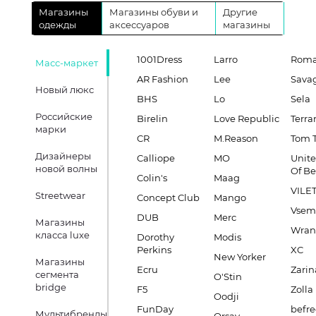
Магазины
Магазины обуви и
Другие
одежды
аксессуаров
магазины
1001Dress
Larro
Roma
Масс-маркет
AR Fashion
Lee
Sava
Новый люкс
BHS
Lo
Sela
Российские
Birelin
Love Republic
Terra
марки
CR
M.Reason
Tom T
Дизайнеры
Calliope
MO
Unite
новой волны
Of B
Colin's
Maag
VILE
Streetwear
Concept Club
Mango
Vsem
DUB
Merc
Магазины
Wran
класса luxe
Dorothy
Modis
Perkins
XC
New Yorker
Магазины
Ecru
Zarin
сегмента
O'Stin
bridge
F5
Zolla
Oodji
FunDay
befre
Мультибренды,