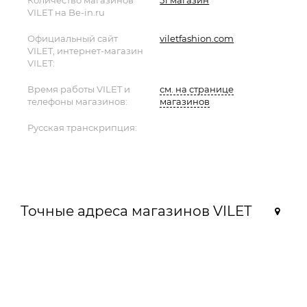
Количество магазинов
51 магазин
VILET на Be-in.ru
Официальный сайт
viletfashion.com
VILET, интернет-магазин
VILET:
Время работы VILET и
см. на странице
телефоны магазинов:
магазинов
Русская транскрипция:
Точные адреса магазинов VILET