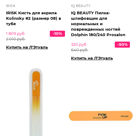
IRISK
IQ BEAUTY
IRISK Кисть для акрила
IQ BEAUTY Пилка-
Kolinsky #2 (размер 08) в
шлифовщик для
тубе
нормальных и
поврежденных ногтей
1 809 руб.
-10%
Dolphin 180/240 Prosalon
2 010 руб.
320 руб.
-50%
Купить на Л'Этуаль
640 руб.
Купить на Л'Этуаль