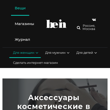
Перейти
к
Вещи
содержимому
Магазины
Россия,
Москва
Журнал
Для женщин
Для мужчин
Для детей
Сделать интернет-магазин
Аксессуары 
косметические в 