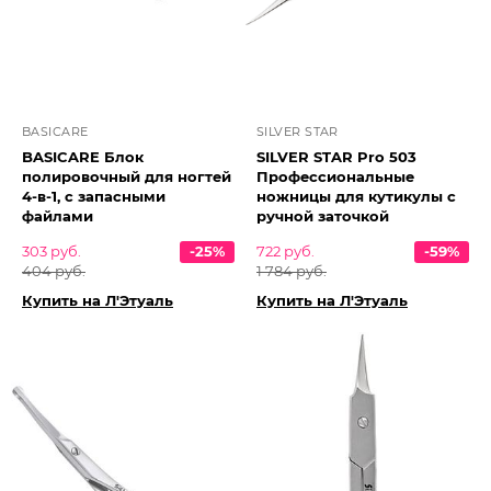
BASICARE
SILVER STAR
BASICARE Блок
SILVER STAR Pro 503
полировочный для ногтей
Профессиональные
4-в-1, с запасными
ножницы для кутикулы с
файлами
ручной заточкой
303 руб.
-25%
722 руб.
-59%
404 руб.
1 784 руб.
Купить на Л'Этуаль
Купить на Л'Этуаль