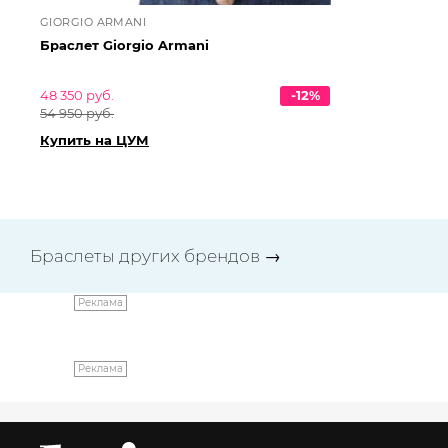
GIORGIO ARMANI
GI
Браслет Giorgio Armani
Бр
48 350 руб.
-12%
48
54 950 руб.
54
Купить на ЦУМ
Ку
Браслеты других брендов
→
Реклама
Реклама