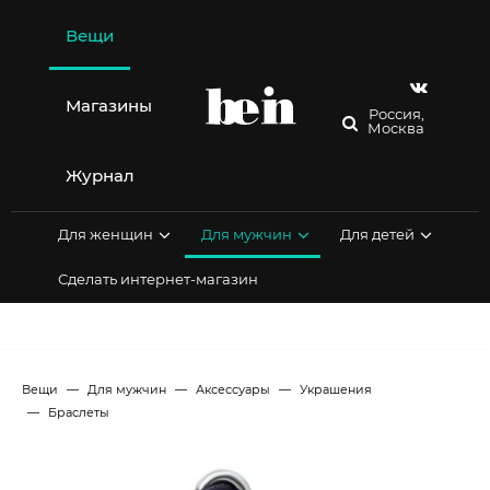
Перейти
к
Вещи
содержимому
Магазины
Россия,
Москва
Журнал
Для женщин
Для мужчин
Для детей
Сделать интернет-магазин
Вещи
Для мужчин
Аксессуары
Украшения
Браслеты