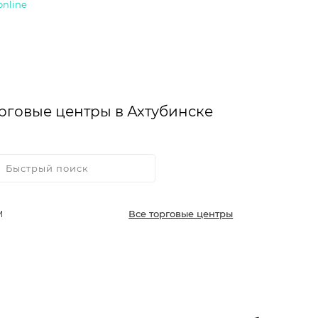
online
рговые центры в Ахтубинске
М
Все торговые центры