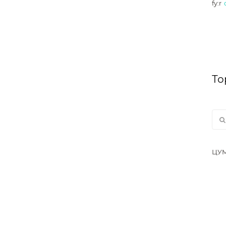
fy:r
То
ЦУ