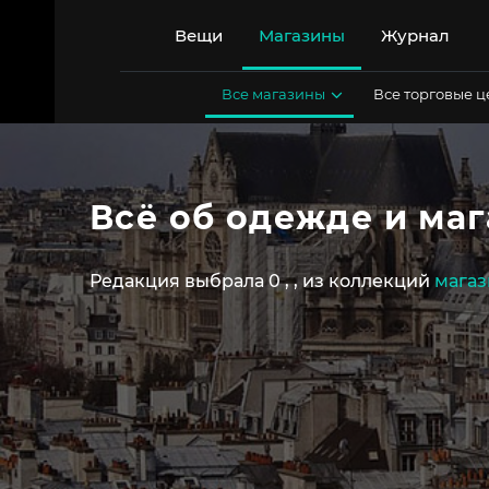
Перейти
к
Вещи
Магазины
Журнал
содержимому
Все магазины
Все торговые 
Всё об одежде и маг
Редакция выбрала 0
,
,
из коллекций
магаз