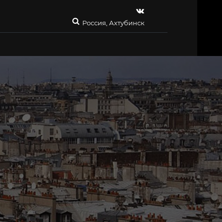
Россия, Ахтубинск