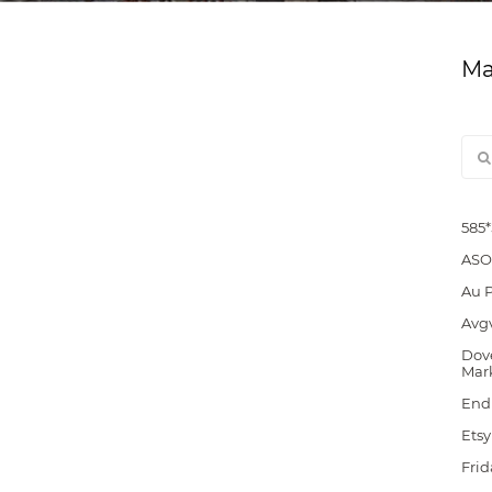
Ма
585
ASO
Au 
Avg
Dove
Mar
End
Etsy
Frid