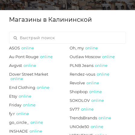
Магазины в Калининской
ASOS
online
Oh, my
online
Au Pont Rouge
online
Outlaw Moscow
online
Avgvst
online
PLNB Jeans
online
Dover Street Market
Rendez-vous
online
online
Revolve
online
End Clothing
online
Shopbop
online
Etsy
online
SOKOLOV
online
Friday
online
SV77
online
fy:r
online
TrendsBrands
online
go_circle_
online
UNOde50
online
INSHADE
online