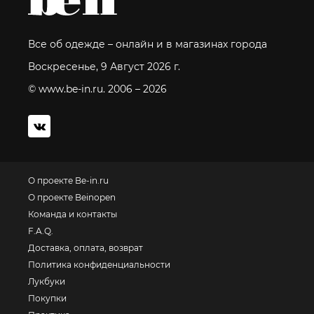
Все об одежде – онлайн и в магазинах города
Воскресенье, 9 Август 2026 г.
© www.be-in.ru. 2006 – 2026
О проекте Be-in.ru
О проекте Beinopen
Команда и контакты
F.A.Q.
Доставка, оплата, возврат
Политика конфиденциальности
Лукбуки
Покупки