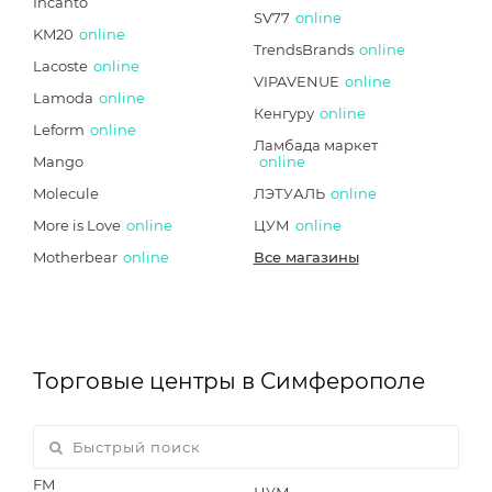
Incanto
SV77
online
KM20
online
TrendsBrands
online
Lacoste
online
VIPAVENUE
online
Lamoda
online
Кенгуру
online
Leform
online
Ламбада маркет
Mango
online
Molecule
ЛЭТУАЛЬ
online
More is Love
online
ЦУМ
online
Motherbear
online
Все магазины
Торговые центры в Симферополе
FM