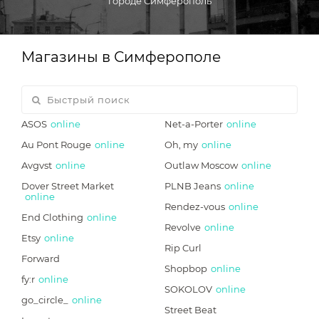
городе Симферополь
Магазины в Симферополе
ASOS
online
Net-a-Porter
online
Au Pont Rouge
online
Oh, my
online
Avgvst
online
Outlaw Moscow
online
Dover Street Market
PLNB Jeans
online
online
Rendez-vous
online
End Clothing
online
Revolve
online
Etsy
online
Rip Curl
Forward
Shopbop
online
fy:r
online
SOKOLOV
online
go_circle_
online
Street Beat