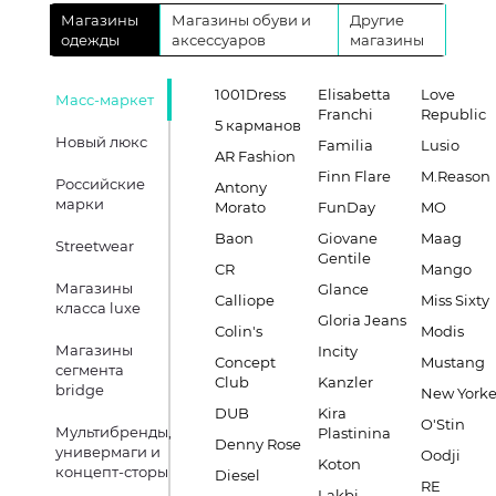
Магазины
Магазины обуви и
Другие
одежды
аксессуаров
магазины
1001Dress
Elisabetta
Love
Масс-маркет
Franchi
Republic
5 карманов
Новый люкс
Familia
Lusio
AR Fashion
Finn Flare
M.Reason
Российские
Antony
марки
Morato
FunDay
MO
Baon
Giovane
Maag
Streetwear
Gentile
CR
Mango
Магазины
Glance
Calliope
Miss Sixty
класса luxe
Gloria Jeans
Colin's
Modis
Магазины
Incity
Concept
Mustang
сегмента
Club
Kanzler
bridge
New Yorke
DUB
Kira
O'Stin
Мультибренды,
Plastinina
Denny Rose
универмаги и
Oodji
Koton
концепт-сторы
Diesel
RE
Lakbi