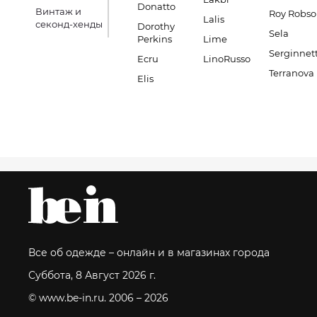
Donatto
Винтаж и
Roy Robs
Lalis
секонд-хенды
Dorothy
Sela
Perkins
Lime
Serginnett
Ecru
LinoRusso
Terranova
Elis
Все об одежде – онлайн и в магазинах города
Суббота, 8 Август 2026 г.
© www.be-in.ru. 2006 – 2026