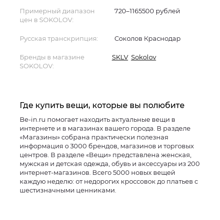
Примерный диапазон
720–1165500 рублей
цен в SOKOLOV:
Русская транскрипция:
Соколов Краснодар
Бренды в магазине
SKLV
Sokolov
SOKOLOV:
Где купить вещи, которые вы полюбите
Be-in.ru помогает находить актуальные вещи в
интернете и в магазинах вашего города. В разделе
«Магазины» собрана практически полезная
информация о 3000 брендов, магазинов и торговых
центров. В разделе «Вещи» представлена женская,
мужская и детская одежда, обувь и аксессуары из 200
интернет-магазинов. Всего 5000 новых вещей
каждую неделю: от недорогих кроссовок до платьев с
шестизначными ценниками.