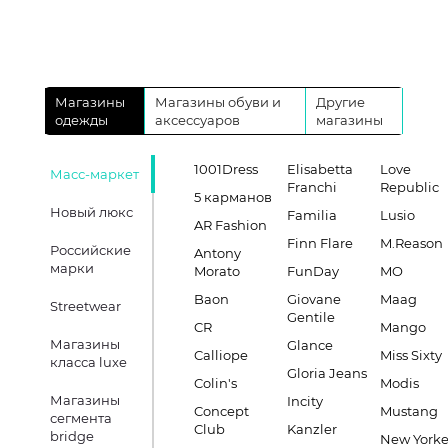
Магазины
Магазины обуви и
Другие
одежды
аксессуаров
магазины
1001Dress
Elisabetta
Love
Масс-маркет
Franchi
Republic
5 карманов
Новый люкс
Familia
Lusio
AR Fashion
Finn Flare
M.Reason
Российские
Antony
марки
Morato
FunDay
MO
Baon
Giovane
Maag
Streetwear
Gentile
CR
Mango
Магазины
Glance
Calliope
Miss Sixty
класса luxe
Gloria Jeans
Colin's
Modis
Магазины
Incity
Concept
Mustang
сегмента
Club
Kanzler
bridge
New Yorke