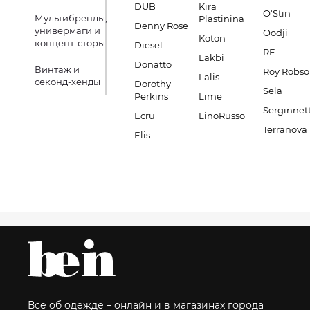
DUB
Kira
O'Stin
Мультибренды,
Plastinina
Denny Rose
универмаги и
Oodji
Koton
концепт-сторы
Diesel
RE
Lakbi
Donatto
Винтаж и
Roy Robs
Lalis
секонд-хенды
Dorothy
Sela
Perkins
Lime
Serginnett
Ecru
LinoRusso
Terranova
Elis
Все об одежде – онлайн и в магазинах города