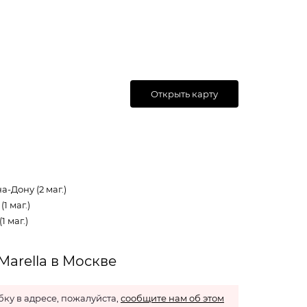
Открыть карту
а-Дону (2 маг.)
1 маг.)
1 маг.)
arella в Москве
ку в адресе, пожалуйста,
сообщите нам об этом