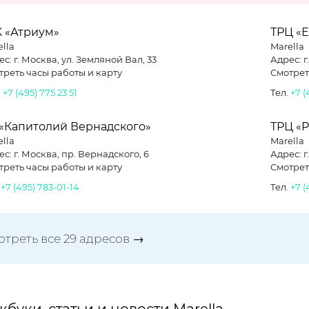
К «Атриум»
ТРЦ «
lla
Marella
с: г. Москва, ул. Земляной Вал, 33
Адрес: г
треть часы работы и карту
Смотрет
.
+7 (495) 775 23 51
Тел.
+7 (
 «Капитолий Вернадского»
ТРЦ «
lla
Marella
с: г. Москва, пр. Вернадского, 6
Адрес: г
треть часы работы и карту
Смотрет
.
+7 (495) 783-01-14
Тел.
+7 (
отреть все 29 адресов →