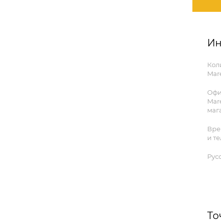
Ин
Кол
Mare
Офи
Mare
мага
Вре
и т
Рус
То