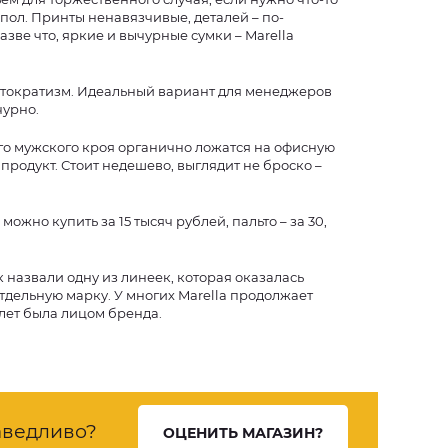
пол. Принты ненавязчивые, деталей – по-
азве что, яркие и вычурные сумки – Marella
истократизм. Идеальный вариант для менеджеров
чурно.
го мужского кроя органично ложатся на офисную
продукт. Стоит недешево, выглядит не броско –
можно купить за 15 тысяч рублей, пальто – за 30,
к назвали одну из линеек, которая оказалась
отдельную марку. У многих Marella продолжает
лет была лицом бренда.
ведливо?
ОЦЕНИТЬ МАГАЗИН?