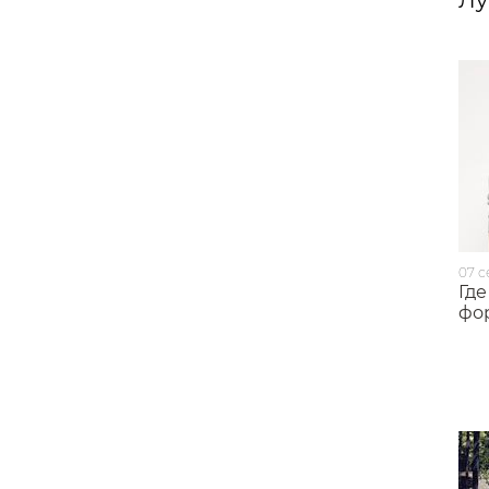
Лу
07 с
Гд
фо