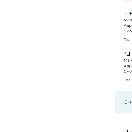
ТР
Mare
Адре
Смо
Тел
ТЦ
Mare
Адре
Смо
Тел
См