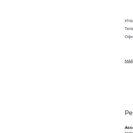
Ита
Тел
MAR
Ре
Асс
тел