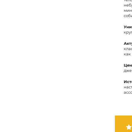
неб
мин
Уни
кру
Акт
кла
как
Цен
джем
Ист
нас
асс