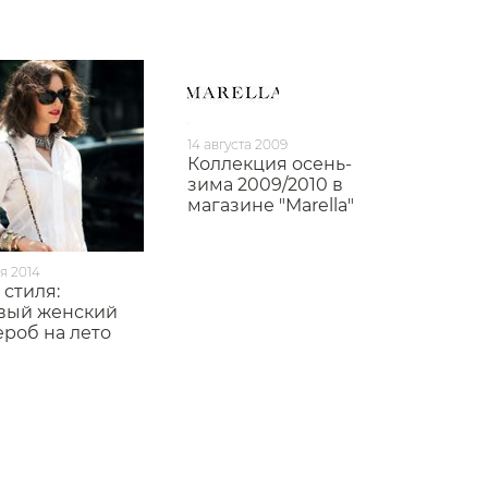
14 августа 2009
Коллекция осень-
зима 2009/2010 в
магазине "Marella"
я 2014
 стиля:
вый женский
ероб на лето