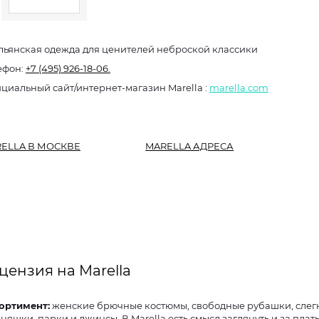
льянская одежда для ценителей неброской классики
ефон:
+7 (495) 926-18-06.
Официальный сайт/интернет-магазин Marella :
marella.com
ELLA В МОСКВЕ
MARELLA АДРЕСА
цензия на Marella
ортимент:
женские брючные костюмы, свободные рубашки, слегка романтичные
ьняшки, парки и джинсы. В Marella есть смысл заглянуть и за плат