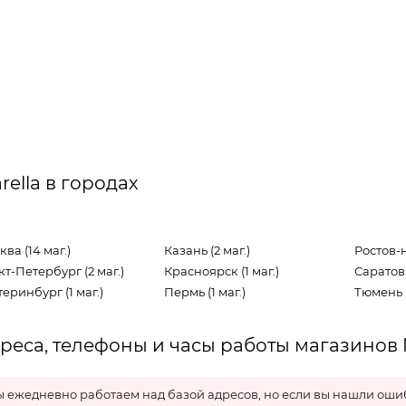
rella в городах
ва (14 маг.)
Казань (2 маг.)
Ростов-н
т-Петербург (2 маг.)
Красноярск (1 маг.)
Саратов (
еринбург (1 маг.)
Пермь (1 маг.)
Тюмень (
реса, телефоны и часы работы магазинов M
 ежедневно работаем над базой адресов, но если вы нашли ошиб