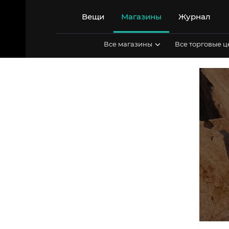
Перейти
к
Вещи
Магазины
Журнал
содержимому
Все магазины
Все торговые 