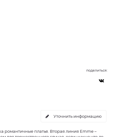
поделиться:
Уточнить информацию
 платья. Вторая линия Emme –
ьем для торжественного случая, если нужно что-то