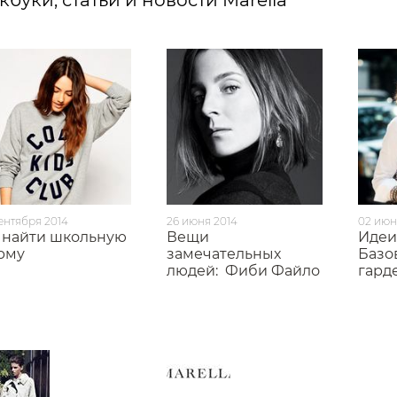
кбуки, статьи и новости Marella
ентября 2014
26 июня 2014
02 июн
е найти школьную
Вещи
Идеи
рму
замечательных
Базо
людей:
Фиби Файло
гард