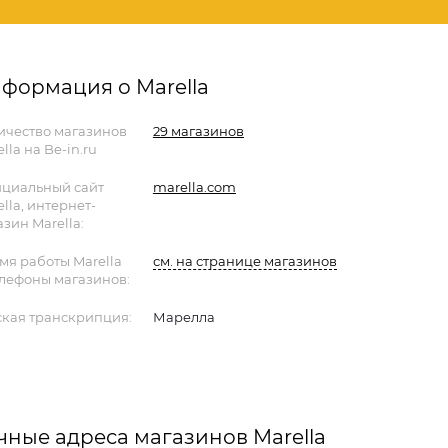
формация о Marella
ичество магазинов
29 магазинов
lla на Be-in.ru
циальный сайт
marella.com
lla, интернет-
зин Marella:
мя работы Marella
см. на странице магазинов
елефоны магазинов:
ская транскрипция:
Марелла
чные адреса магазинов Marella