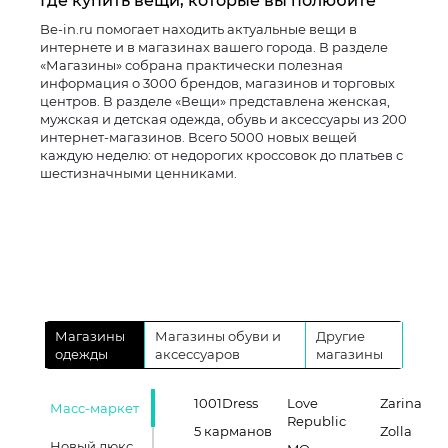
Где купить вещи, которые вы полюбите
Be-in.ru помогает находить актуальные вещи в
интернете и в магазинах вашего города. В разделе
«Магазины» собрана практически полезная
информация о 3000 брендов, магазинов и торговых
центров. В разделе «Вещи» представлена женская,
мужская и детская одежда, обувь и аксессуары из 200
интернет-магазинов. Всего 5000 новых вещей
каждую неделю: от недорогих кроссовок до платьев с
шестизначными ценниками.
Магазины
Магазины обуви и
Другие
одежды
аксессуаров
магазины
1001Dress
Love
Zarina
Масс-маркет
Republic
5 карманов
Zolla
Новый люкс