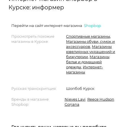
Курске: информер
Перейти на сайт интернет-магазина
Shopbop
Просмотреть похожие
Спортивные магазины
,
магазины в Курске:
Магазины обуви, сумок и
аксессуаров
,
Магазины
ювелирных украшений и
бижутерии
,
Магазины
белья и домашней
одежды
,
Интернет-
магазины
Русская транскрипция:
Шопбоб Курск
Бренды в магазине
Nieves Lavi
Reece Hudson
Shopbop:
Gorjana