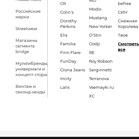
MO
CR
befree
Modis
Российские
Colin's
СИН
марки
Mustang
Dorothy
Снежная
Perkins
New Yorker
Королева
Streetwear
Elis
O'Stin
Твое
Магазины
Familia
Oodji
Смотреть
сегмента
все
bridge
Finn Flare
RE
FunDay
Roy Robson
Мультибренды,
универмаги и
Gloria Jeans
Serginnetti
концепт-сторы
Incity
Terranova
Винтаж и
Lalis
Vsemayki.ru
секонд-хенды
XC