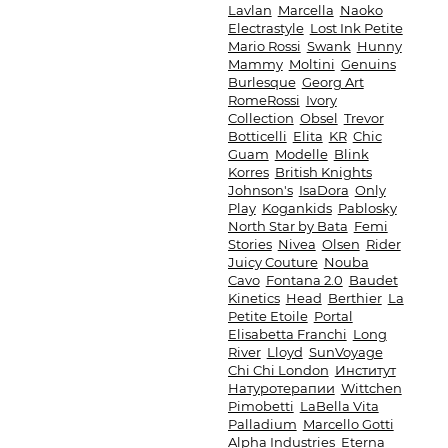
Lavlan
Marcella
Naoko
Electrastyle
Lost Ink Petite
Mario Rossi
Swank
Hunny
Mammy
Moltini
Genuins
Burlesque
Georg Art
RomeRossi
Ivory
Collection
Obsel
Trevor
Botticelli
Elita
KR
Chic
Guam
Modelle
Blink
Korres
British Knights
Johnson's
IsaDora
Only
Play
Kogankids
Pablosky
North Star by Bata
Femi
Stories
Nivea
Olsen
Rider
Juicy Couture
Nouba
Cavo
Fontana 2.0
Baudet
Kinetics
Head
Berthier
La
Petite Etoile
Portal
Elisabetta Franchi
Long
River
Lloyd
SunVoyage
Chi Chi London
Институт
Натуротерапии
Wittchen
Pimobetti
LaBella Vita
Palladium
Marcello Gotti
Alpha Industries
Eterna