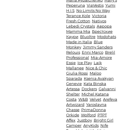
Maria Rybalchenko
Haily's
Peperuna
ViaVestis
Yumi
H.I.S
No Limits No Way
Terance Kole
Victoria
Fresh Cotton
Nativos
Lebedi Crystals
Аврора
Mamma Mia
Брестские
Каури
Bluoltre
Modohats
Made in Italia
Blue
Monkey
Jimmy Sanders
Relouis
Enni Marco
Brelil
Professional
Mia-Amore
Essie
Ice Play
Laik
Mallanee
Nice & Chic
Giulia Rossi
Maloo
Sparada
Ksenia Avakyan
Genevie
Kata Binska
Artessa
Dockers
Galvanni
Shelter
Michel Katana
Costa
W&B
Velvet
Arefeva
Artwizard
Yaroslavna
Chasse
PrimaDonna
Orkide
Wolford
PTPT
Affex
Justboy
Bright Girl
Camper
AnyKids
Nife