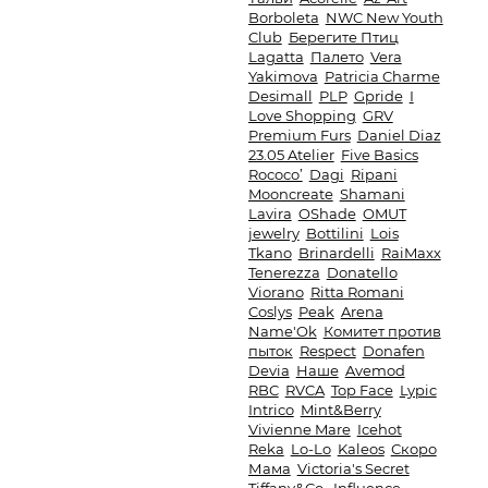
Borboleta
NWC New Youth
Club
Берегите Птиц
Lagatta
Палето
Vera
Yakimova
Patricia Charme
Desimall
PLP
Gpride
I
Love Shopping
GRV
Premium Furs
Daniel Diaz
23.05 Atelier
Five Basics
Rococo’
Dagi
Ripani
Mooncreate
Shamani
Lavira
OShade
OMUT
jewelry
Bottilini
Lois
Tkano
Brinardelli
RaiMaxx
Tenerezza
Donatello
Viorano
Ritta Romani
Coslys
Peak
Arena
Name'Ok
Комитет против
пыток
Respect
Donafen
Devia
Наше
Avemod
RBC
RVCA
Top Face
Lypic
Intrico
Mint&Berry
Vivienne Mare
Icehot
Reka
Lo-Lo
Kaleos
Скоро
Мама
Victoria's Secret