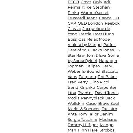
ECCO
Crocs
Only
adL
Reima
Nike
Stephan
Pinko
Women'secret
Trussardi Jeans
Canoe
LO
GAP
QED London
Reebok
Classic
Jacqueline de
Yong
Bestia
Boss Hugo
Boss
Gas
Relax Mode
Violeta by Mango
Parfois
Care of You
Jack&Jones
G-
Star Raw
Tom & Eva
Sonia
by Sonia Rykiel
Napapijri
Topman
Calipso
Gerry
Weber
E-Bound
Staccato
Vans
Tulipano
Ted Baker
Fred Perry
Dino Ricci
trend
Grishko
Carpenter
Lina
Twinset
David Jones
Modis
Pennyblack
Jack
Wolfskin
Casio
Brave Soul
Marks & Spencer
Exclaim
Anta
Tom Tailor Denim
Sergio Tacchini
Medicine
Tommy Hilfiger
Mango
Man
Finn Flare
Strobbs