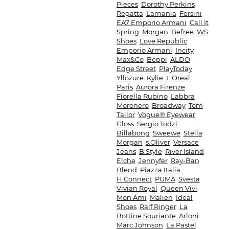
Pieces
Dorothy Perkins
Regatta
Lamania
Fersini
EA7 Emporio Armani
Call It
Spring
Morgan
Befree
WS
Shoes
Love Republic
Emporio Armani
Incity
Max&Co
Beppi
ALDO
Edge Street
PlayToday
Yllozure
Kylie
L'Oreal
Paris
Aurora Firenze
Fiorella Rubino
Labbra
Moronero
Broadway
Tom
Tailor
Vogue® Eyewear
Gloss
Sergio Todzi
Billabong
Sweewe
Stella
Morgan
s.Oliver
Versace
Jeans
B.Style
River Island
Elche
Jennyfer
Ray-Ban
Blend
Piazza Italia
H:Connect
PUMA
Svesta
Vivian Royal
Queen Vivi
Mon Ami
Malien
Ideal
Shoes
Ralf Ringer
La
Bottine Souriante
Arloni
Marc Johnson
La Pastel