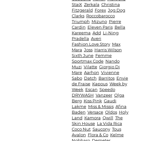
StaiX
Zerkala
Christina
Fitzgerald
Forex
Jog Dog
Clarks
Roccobarocco
Triumph
Mizuno
Pierre
Cardin
Eleven Paris
Bella
Kareema
Add
Li-Ning
Pradella
Averi
Fashion.Love.Story
Max
Mara
Joss
Harris Wilson
Sixth June
Femme
Sportmax Code
Nando
Muzi
Vilatte
Giorgio Di
Mare
Aarhon
Vivienne
Sabo
Datch
Barritos
Envie
de Fraise
Kapous
Week by
Week
Escan
Speedo
DRYWASH
Vanzeer
Olga
Berg
Kiss Pink
Gaudi
Lakme
Miss & Missis
Afina
Baden
Versace
Oldos
Holy
Land
Kamora
Qwill
The
Skin House
La Vida Rica
Coco Nut
Saucony
Tous
Avalon
Flora & Co
Kelme
Nobbaro
Demeter