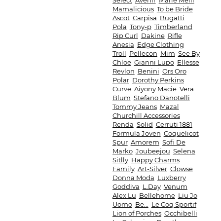
Select
Avenir
Marie Meili
Mamalicious
To be Bride
Ascot
Carpisa
Bugatti
Pola
Tony-p
Timberland
Rip Curl
Dakine
Rifle
Anesia
Edge Clothing
Troll
Pellecon
Mim
See By
Chloe
Gianni Lupo
Ellesse
Revlon
Benini
Ors Oro
Polar
Dorothy Perkins
Curve
Aiyony Macie
Vera
Blum
Stefano Danotelli
Tommy Jeans
Mazal
Churchill Accessories
Renda
Solid
Cerruti 1881
Formula Joven
Coquelicot
Spur
Amorem
Sofi De
Marko
Joubeejou
Selena
Sitlly
Happy Charms
Family
Art-Silver
Clowse
Donna Moda
Luxberry
Goddiva
L.Day
Venum
Alex Lu
Bellehome
Liu Jo
Uomo
Be...
Le Coq Sportif
Lion of Porches
Occhibelli