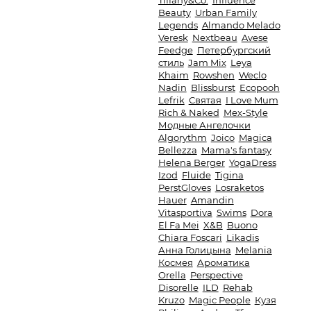
Tiffany&Co.
Influence
Beauty
Urban Family
Legends
Almando Melado
Veresk
Nextbeau
Avese
Feedge
Петербургский
стиль
Jam Mix
Leya
Khaim
Rowshen
Weclo
Nadin
Blissburst
Ecopooh
Lefrik
Святая
I Love Mum
Rich & Naked
Mex-Style
Модные Ангелочки
Algorythm
Joico
Magica
Bellezza
Mama's fantasy
Helena Berger
YogaDress
Izod
Fluide
Tigina
PerstGloves
Losraketos
Hauer
Amandin
Vitasportiva
Swims
Dora
El Fa Mei
X&B
Buono
Chiara Foscari
Likadis
Анна Голицына
Melania
Космея
Ароматика
Orella
Perspective
Disorelle
ILD
Rehab
Kruzo
Magic People
Кузя