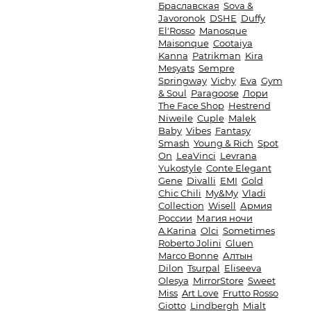
Браславская
Sova &
Javoronok
DSHE
Duffy
El'Rosso
Manosque
Maisonque
Cootaiya
Kanna
Patrikman
Kira
Mesyats
Sempre
Springway
Vichy
Eva
Gym
& Soul
Paragoose
Лори
The Face Shop
Hestrend
Niweile
Cuple
Malek
Baby
Vibes
Fantasy
Smash
Young & Rich
Spot
On
LeaVinci
Levrana
Yukostyle
Conte Elegant
Gene
Divalli
EMI
Gold
Chic Chili
My&My
Vladi
Collection
Wisell
Армия
России
Магия ночи
A.Karina
Olci
Sometimes
Roberto Jolini
Gluen
Marco Bonne
Алтын
Dilon
Tsurpal
Eliseeva
Olesya
MirrorStore
Sweet
Miss
Art Love
Frutto Rosso
Giotto
Lindbergh
Mialt