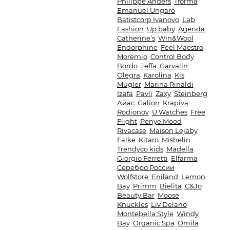
Philippe Anders
Tforma
Emanuel Ungaro
Batistcorp Ivanovo
Lab
Fashion
Up baby
Agenda
Catherine’s
Win&Wool
Endorphine
Feel Maestro
Moremio
Control Body
Bordo
Jeffa
Garvalin
Olegra
Karolina
Kis
Mugler
Marina Rinaldi
Izafa
Pavli
Zaxy
Steinberg
Айас
Galion
Krapiva
Rodionov
U.Watches
Free
Flight
Penye Mood
Rivacase
Maison Lejaby
Falke
Kitaro
Mishelin
Trendyco kids
Madella
Giorgio Ferretti
Elfarma
Серебро России
Wolfstore
Eniland
Lemon
Bay
Primm
Bielita
C&Jo
Beauty Bar
Moose
Knuckles
Liv Delano
Montebella Style
Windy
Bay
Organic Spa
Omila