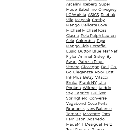
Ascalini
Iceberg
Super
Mode
Sabellino
Olivegrey
LC Waikiki
ASICS
Reebok
Vila
Icepeak
Crosby
Mango
Delicate Love
Michael Michael Kors
Clasna
Polo Ralph Lauren
Sela
Columbia
Taya
Mango Kids
Cortefiel
Lusio
Button Blue
Naf Naf
Flyfor
Animal
Sisley
By
Swan
Patrizia Pepe
Venera
Gioseppo
Dali
Go-
Go
Eleganzza
Roxy
Lost
Ink Plus
Betsy
Vitacci
Emka
Frank NY
Ulla
Popken
Wilmar
Keddo
Vay
Caprice
Gulliver
Springfield
Converse
Vagabond
Coco Perla
Bruebeck
New Balance
Tamaris
Mascotte
Tom
Farr
Baon
Adzhedo
MadaM T
Desigual
Ferz
Just Couture
Zarina