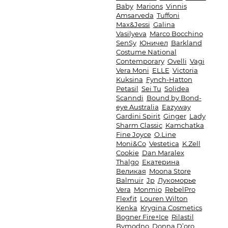
Baby
Marions
Vinnis
Amsarveda
Tuffoni
Max&Jessi
Galina
Vasilyeva
Marco Bocchino
SenSy
Юничел
Barkland
Costume National
Contemporary
Ovelli
Vagi
Vera Moni
ELLE
Victoria
Kuksina
Fynch-Hatton
Petasil
Sei Tu
Solidea
Scanndi
Bound by Bond-
eye Australia
Eazyway
Gardini Spirit
Ginger
Lady
Sharm Classic
Kamchatka
Fine Joyce
O.Line
Moni&Co
Vestetica
K.Zell
Cookie
Dan Maralex
Thalgo
Екатерина
Великая
Moona Store
Balmuir
Jp
Лукоморье
Vera
Monmio
RebelPro
Flexfit
Louren Wilton
Kenka
Krygina Cosmetics
Bogner Fire+Ice
Rilastil
Bymodno
Donna D’oro