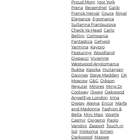
Proud Mom
Igor York
Piena
Reisenthel
Galib
Franck Herval
Coura
Royal
Elegance
Egomania
Sultanna Frantsuzova
Check Ya Head
Carlo
Bellini
Compania
Fantastica
Gehwol
Yarmina
Kaypro
Featuring
Woodland
Dispacci
Vivienne
Westwood Anglomania
Rukka
Kapika
Huilargan
Davines
Steve Madden
GK
Moscow
G&G
Dikson
Regular
Milores
Ming Di
Coolway
iSwag
Oakwood
AngelEye London
Irma
Dressy
Alesya
Encor
Marfa
and Madonna
Fashion &
Bella
Mini Maxi
Voielle
Casmir
Oxigeno
Paolo
Vandini
Zasport
Touch in
Sol
Intikoma
Simen
Darkwood
Мария