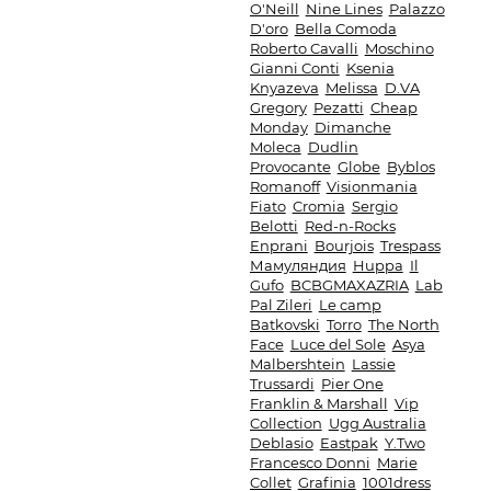
O'Neill
Nine Lines
Palazzo
D'oro
Bella Comoda
Roberto Cavalli
Moschino
Gianni Conti
Ksenia
Knyazeva
Melissa
D.VA
Gregory
Pezatti
Cheap
Monday
Dimanche
Moleca
Dudlin
Provocante
Globe
Byblos
Romanoff
Visionmania
Fiato
Cromia
Sergio
Belotti
Red-n-Rocks
Enprani
Bourjois
Trespass
Мамуляндия
Huppa
Il
Gufo
BCBGMAXAZRIA
Lab
Pal Zileri
Le camp
Batkovski
Torro
The North
Face
Luce del Sole
Asya
Malbershtein
Lassie
Trussardi
Pier One
Franklin & Marshall
Vip
Collection
Ugg Australia
Deblasio
Eastpak
Y.Two
Francesco Donni
Marie
Collet
Grafinia
1001dress