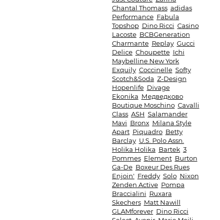
Chantal Thomass
adidas
Performance
Fabula
Topshop
Dino Ricci
Casino
Lacoste
BCBGeneration
Charmante
Replay
Gucci
Delice
Choupette
Ichi
Maybelline New York
Exquily
Coccinelle
Softy
Scotch&Soda
Z-Design
Hopenlife
Divage
Ekonika
Медведково
Boutique Moschino
Cavalli
Class
ASH
Salamander
Mavi
Bronx
Milana Style
Apart
Piquadro
Betty
Barclay
U.S. Polo Assn.
Holika Holika
Bartek
3
Pommes
Element
Burton
Ga-De
Boxeur Des Rues
Enjoin'
Freddy
Solo
Nixon
Zenden Active
Pompa
Braccialini
Ruxara
Skechers
Matt Nawill
GLAMforever
Dino Ricci