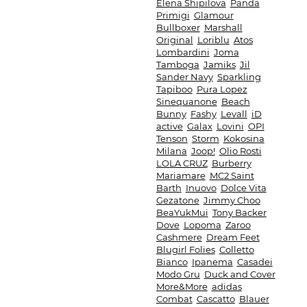
Elena Shipilova
Panda
Primigi
Glamour
Bullboxer
Marshall
Original
Loriblu
Atos
Lombardini
Joma
Tamboga
Jamiks
Jil
Sander Navy
Sparkling
Tapiboo
Pura Lopez
Sinequanone
Beach
Bunny
Fashy
Levall
iD
active
Galax
Lovini
OPI
Tenson
Storm
Kokosina
Milana
Joop!
Olio Rosti
LOLA CRUZ
Burberry
Mariamare
MC2 Saint
Barth
Inuovo
Dolce Vita
Gezatone
Jimmy Choo
BeaYukMui
Tony Backer
Dove
Lopoma
Zaroo
Cashmere
Dream Feet
Blugirl Folies
Colletto
Bianco
Ipanema
Casadei
Modo Gru
Duck and Cover
More&More
adidas
Combat
Cascatto
Blauer