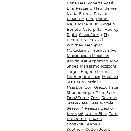
Bona Dea
Roberta Rossi
Ella
Pezzano
Fleur de Vie
Mada-Emme
Passioni
Люченте
Cleo
Planet
Nails
Pur Pur
JN
Angelo
Bonetti
Caterpillar
Audrey
Right
Silver String
Fly
Produkt
Valor Wolf
Whitney
Der Spur
Makadamia
Preshas Silver
Московская Меховая
Компания
Appaman
Max
Shoes
Marissimo
Rosconi
Target
Eugene Perma
Nothing but Love
Malaeva
SH
Carlo Gattini
C.H.I.C.
Miss Bon Bon
Grezzo
Face
Shoobootique
Plein Sport
Fiori&Spine
Zeza
Raxmax
Tete-a-Tete
Beauty Style
Season 4 Reason
Bezko
Котофей
Urban Bliss
Tutu
Buonarotti
LuAnn
Хлопковый Край
Southern Cotton Jeans