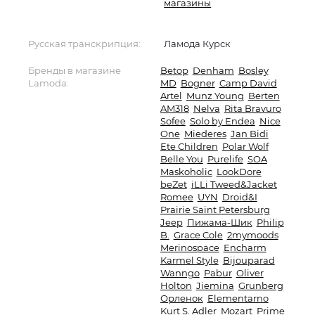
магазины
Русская транскрипция:
Ламода Курск
Бренды в магазине
Betop
Denham
Bosley
Lamoda:
MD
Bogner
Camp David
Artel
Munz Young
Berten
AM318
Nelva
Rita Bravuro
Sofee
Solo by Endea
Nice
One
Miederes
Jan Bidi
Ete Children
Polar Wolf
Belle You
Purelife
SOA
Maskoholic
LookDore
beZet
iLLi Tweed&Jacket
Romee
UYN
Droid&I
Prairie Saint Petersburg
Jeep
Пижама-Шик
Philip
B.
Grace Cole
2mymoods
Merinospace
Encharm
Karmel Style
Bijouparad
Wanngo
Pabur
Oliver
Holton
Jiemina
Grunberg
Орленок
Elementarno
Kurt S. Adler
Mozart
Prime