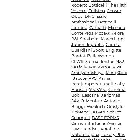
Roberto Botticelli
The Fifth
Volcom
Fullstop
Conver
Obba
DNC
Essie
professional
Botticelli
Limited
Carhartt
Mimoda
Conte Kids
Moza-X
Allora
R&I
Shoiberg
Marco Lippi
Junior Republic
Carrera
Guardiani Sport
Brigitte
Bardot
BelleWomen
CLWR
Saima
Torstai
M&2
Seafolly
MINKPINK
Vika
Smolyanitskaya
Merc
Фэст
Jacote
RPS
Kama
Parajumpers
Runail
Sally
Hansen
You&You
Carolina
Boix
Lascana
Xarizmas
SAVIO
Menbur
Antonio
Biaggi
Woolrich
Grostyle
Ticket to Heaven
Schutz
Coompol
BASE FORMS
Camomilla Italia
Avanta
DIM
Handsel
Koralline
Nature bijoux
Luxury Plus