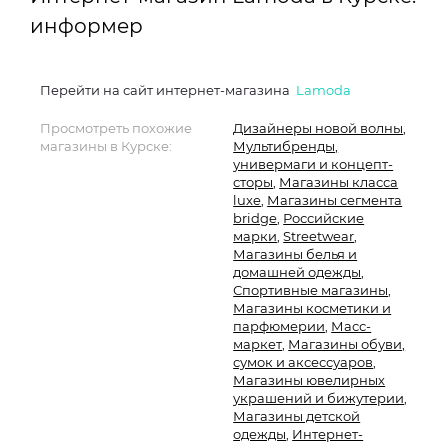
информер
Перейти на сайт интернет-магазина
Lamoda
Просмотреть похожие
Дизайнеры новой волны
,
магазины в Курске:
Мультибренды,
универмаги и концепт-
сторы
,
Магазины класса
luxe
,
Магазины сегмента
bridge
,
Российские
марки
,
Streetwear
,
Магазины белья и
домашней одежды
,
Спортивные магазины
,
Магазины косметики и
парфюмерии
,
Масс-
маркет
,
Магазины обуви,
сумок и аксессуаров
,
Магазины ювелирных
украшений и бижутерии
,
Магазины детской
одежды
,
Интернет-