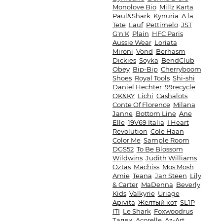
Monolove Bio
Millz Karta
Paul&Shark
Kynuria
A la
Tete
Lauf
Pettimelo
JST
G'n'K
Plain
HFC Paris
Aussie Wear
Loriata
Mironi
Vond
Berhasm
Dickies
Soyka
BendClub
Obey
Bip-Bip
Cherryboom
Shoes
Royal Tools
Shi-shi
Daniel Hechter
99recycle
OK&KY
Lichi
Cashalots
Conte Of Florence
Milana
Janne
Bottom Line
Ane
Elle
19V69 Italia
I Heart
Revolution
Cole Haan
Color Me
Sample Room
DGS52
To Be Blossom
Wildwins
Judith Williams
Oztas
Machiss
Mos Mosh
Amie
Teana
Jan Steen
Lily
& Carter
MaDenna
Beverly
Kids
Valkyrie
Uriage
Apivita
Желтый кот
SL1P
ITI
Le Shark
Foxwoodrus
Талви
Acorelle
Az-Art