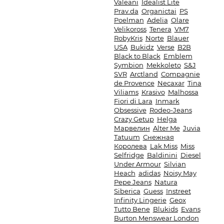
Valeani
Idealist Lite
Prav.da
Organictai
PS
Poelman
Adelia
Olare
Velikoross
Tenera
VM7
RobyKris
Norte
Blauer
USA
Bukidz
Verse
B2B
Black to Black
Emblem
Symbion
Mekkoleto
S&J
SVR
Arctland
Compagnie
de Provence
Necaxar
Tina
Viliams
Krasivo
Malhossa
Fiori di Lara
Inmark
Obsessive
Rodeo-Jeans
Crazy Getup
Helga
Марвелин
Alter Me
Juvia
Tatuum
Снежная
Королева
Lak Miss
Miss
Selfridge
Baldinini
Diesel
Under Armour
Silvian
Heach
adidas
Noisy May
Pepe Jeans
Natura
Siberica
Guess
Instreet
Infinity Lingerie
Geox
Tutto Bene
Blukids
Evans
Burton Menswear London