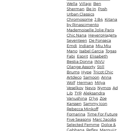
Wella
Villagi
Ben
Sherman
Be In
Posh
Urban Classics
Chromosome
J.B4
Kitana
by Rinascimento
Mademoiselle Jolie Paris
Chic Nana
НечегоНадеть
Seventeen
De Fonseca
Emdi
Indiana
Miu Miu
Mano
Isabel Garcia
Togas
Fabi
Esprit
Elisabeth
Bestia Donna
INVU
Olange Assorty
Still
Brums
Hype
Tricot Chic
Artdeco
Samoon
Anna
Wolf
Herman
Mitya
Veselkov
Nevis
Nymos
Ad
Lib
TYR
Aleksandra
Vanushina
D'lys
Zoe
Karssen
Sammy Icon
Rebecca Minkoff
Fornarina
Time For Future
Five Seasons
Marc Jacobs
Selected Femme
Dolce &
Gabbana
Reflex
Marquiiz