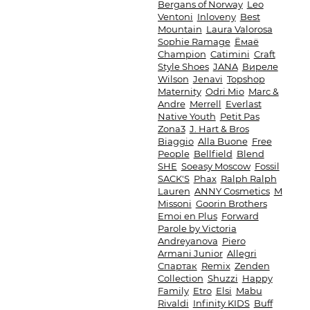
Bergans of Norway
Leo
Ventoni
Inloveny
Best
Mountain
Laura Valorosa
Sophie Ramage
Ёмаё
Champion
Catimini
Craft
Style Shoes
JANA
Виреле
Wilson
Jenavi
Topshop
Maternity
Odri Mio
Marc &
Andre
Merrell
Everlast
Native Youth
Petit Pas
Zona3
J. Hart & Bros
Biaggio
Alla Buone
Free
People
Bellfield
Blend
SHE
Soeasy Moscow
Fossil
SACK'S
Phax
Ralph Ralph
Lauren
ANNY Cosmetics
M
Missoni
Goorin Brothers
Emoi en Plus
Forward
Parole by Victoria
Andreyanova
Piero
Armani Junior
Allegri
Спартак
Remix
Zenden
Collection
Shuzzi
Happy
Family
Etro
Elsi
Mabu
Rivaldi
Infinity KIDS
Buff