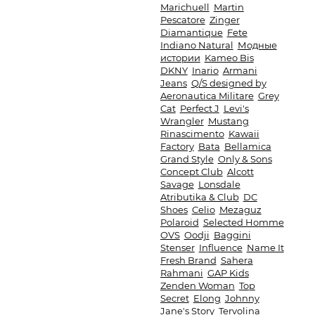
Marichuell
Martin
Pescatore
Zinger
Diamantique
Fete
Indiano Natural
Модные
истории
Kameo Bis
DKNY
Inario
Armani
Jeans
Q/S designed by
Aeronautica Militare
Grey
Cat
Perfect J
Levi's
Wrangler
Mustang
Rinascimento
Kawaii
Factory
Bata
Bellamica
Grand Style
Only & Sons
Concept Club
Alcott
Savage
Lonsdale
Atributika & Club
DC
Shoes
Celio
Mezaguz
Polaroid
Selected Homme
OVS
Oodji
Baggini
Stenser
Influence
Name It
Fresh Brand
Sahera
Rahmani
GAP Kids
Zenden Woman
Top
Secret
Elong
Johnny
Jane's Story
Tervolina