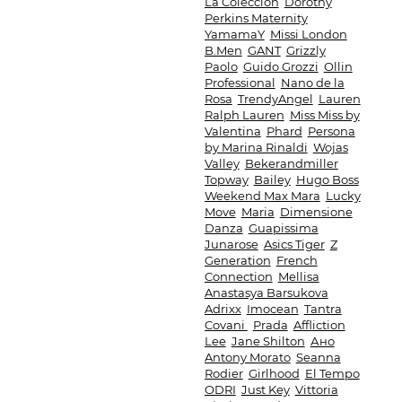
La Coleccion
Dorothy
Perkins Maternity
YamamaY
Missi London
B.Men
GANT
Grizzly
Paolo
Guido Grozzi
Ollin
Professional
Nano de la
Rosa
TrendyAngel
Lauren
Ralph Lauren
Miss Miss by
Valentina
Phard
Persona
by Marina Rinaldi
Wojas
Valley
Bekerandmiller
Topway
Bailey
Hugo Boss
Weekend Max Mara
Lucky
Move
Maria
Dimensione
Danza
Guapissima
Junarose
Asics Tiger
Z
Generation
French
Connection
Mellisa
Anastasya Barsukova
Adrixx
Imocean
Tantra
Covani
Prada
Affliction
Lee
Jane Shilton
Ано
Antony Morato
Seanna
Rodier
Girlhood
El Tempo
ODRI
Just Key
Vittoria