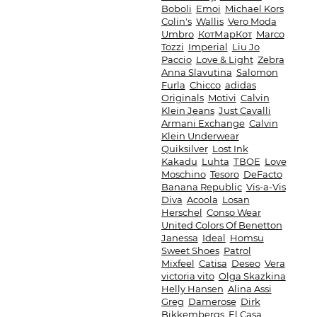
Boboli
Emoi
Michael Kors
Colin's
Wallis
Vero Moda
Umbro
КотМарКот
Marco
Tozzi
Imperial
Liu Jo
Paccio
Love & Light
Zebra
Anna Slavutina
Salomon
Furla
Chicco
adidas
Originals
Motivi
Calvin
Klein Jeans
Just Cavalli
Armani Exchange
Calvin
Klein Underwear
Quiksilver
Lost Ink
Kakadu
Luhta
ТВОЕ
Love
Moschino
Tesoro
DeFacto
Banana Republic
Vis-a-Vis
Diva
Acoola
Losan
Herschel
Conso Wear
United Colors Of Benetton
Janessa
Ideal
Homsu
Sweet Shoes
Patrol
Mixfeel
Catisa
Deseo
Vera
victoria vito
Olga Skazkina
Helly Hansen
Alina Assi
Greg
Damerose
Dirk
Bikkembergs
El Casa