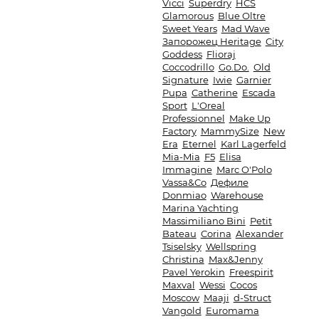
Vicci
Superdry
HCS
Glamorous
Blue Oltre
Sweet Years
Mad Wave
Запорожец Heritage
City
Goddess
Flioraj
Coccodrillo
Go.Do.
Old
Signature
Iwie
Garnier
Pupa
Catherine
Escada
Sport
L'Oreal
Professionnel
Make Up
Factory
MammySize
New
Era
Eternel
Karl Lagerfeld
Mia-Mia
F5
Elisa
Immagine
Marc O'Polo
Vassa&Co
Дефиле
Donmiao
Warehouse
Marina Yachting
Massimiliano Bini
Petit
Bateau
Corina
Alexander
Tsiselsky
Wellspring
Christina
Max&Jenny
Pavel Yerokin
Freespirit
Maxval
Wessi
Cocos
Moscow
Maaji
d-Struct
Vangold
Euromama