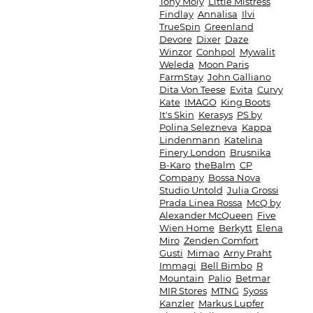
Tony Moly
Little Mistress
Findlay
Annalisa
Ilvi
TrueSpin
Greenland
Devore
Dixer
Daze
Winzor
Conhpol
Mywalit
Weleda
Moon Paris
FarmStay
John Galliano
Dita Von Teese
Evita
Curvy
Kate
IMAGO
King Boots
It's Skin
Kerasys
PS by
Polina Selezneva
Kappa
Lindenmann
Katelina
Finery London
Brusnika
B-Karo
theBalm
CP
Company
Bossa Nova
Studio Untold
Julia Grossi
Prada Linea Rossa
McQ by
Alexander McQueen
Five
Wien Home
Berkytt
Elena
Miro
Zenden Comfort
Gusti
Mimao
Arny Praht
Immagi
Bell Bimbo
R
Mountain
Palio
Betmar
MIR Stores
MTNG
Syoss
Kanzler
Markus Lupfer