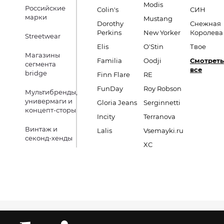
Modis
Российские
Colin's
СИН
марки
Mustang
Dorothy
Снежная
Perkins
New Yorker
Королева
Streetwear
Elis
O'Stin
Твое
Магазины
Familia
Oodji
Смотреть
сегмента
все
bridge
Finn Flare
RE
FunDay
Roy Robson
Мультибренды,
универмаги и
Gloria Jeans
Serginnetti
концепт-сторы
Incity
Terranova
Винтаж и
Lalis
Vsemayki.ru
секонд-хенды
XC