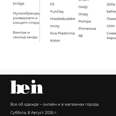
bridge
F5
Zolla
Oodji
FunDay
befre
Мультибренды,
Orsay
универмаги и
Hoodiebuddie
Пиж
Pompa
концепт-сторы
Incity
СИН
Primerova
Винтаж и
Kira Plastinina
Снеж
RE
секонд-хенды
Коро
Koton
Все об одежде – онлайн и в магазинах города
Суббота, 8 Август 2026 г.