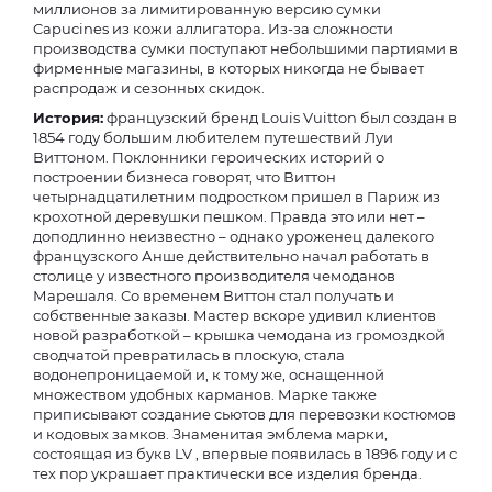
миллионов за лимитированную версию сумки
Capucines из кожи аллигатора. Из-за сложности
производства сумки поступают небольшими партиями в
фирменные магазины, в которых никогда не бывает
распродаж и сезонных скидок.
История:
французский бренд Louis Vuitton был создан в
1854 году большим любителем путешествий Луи
Виттоном. Поклонники героических историй о
построении бизнеса говорят, что Виттон
четырнадцатилетним подростком пришел в Париж из
крохотной деревушки пешком. Правда это или нет –
доподлинно неизвестно – однако уроженец далекого
французского Анше действительно начал работать в
столице у известного производителя чемоданов
Марешаля. Со временем Виттон стал получать и
собственные заказы. Мастер вскоре удивил клиентов
новой разработкой – крышка чемодана из громоздкой
сводчатой превратилась в плоскую, стала
водонепроницаемой и, к тому же, оснащенной
множеством удобных карманов. Марке также
приписывают создание сьютов для перевозки костюмов
и кодовых замков. Знаменитая эмблема марки,
состоящая из букв LV , впервые появилась в 1896 году и с
тех пор украшает практически все изделия бренда.