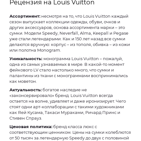
Рецензия на Louis Vuitton
Ассортимент:
несмотря на то, что Louis Vuitton каждый
сезон выпускает коллекции одежды, обуви, очков и
других аксессуаров, основа ассортимента марки – это
сумки. Модели Speedy, Neverfall, Alma, Keepall и Pegase
уже стали легендарыми. Как и 150 лет назад все сумки
делаются вручную: корпус – из тополя, обивка – из кожи
или полотна Monogram.
Уникальность:
монограмма Louis Vuitton – пожалуй,
одна из самых узнаваемых в мире. В какой-то момент
фейкового LV стало настолько много, что сумки и
палантины из ткани с монограммами воспринимались
как моветон.
Актуальность:
богатое наследие не
«законсервировало» бренд. Louis Vuitton всегда
остается на волне, удивляет и даже иронизирует. Чего
стоят одни арт-коллаборации с такими художниками
как Яей Кусама, Такаси Мураками, Ричард Принс и
Стивен Спрауз.
Ценовая политика:
бренд класса люкс с
соответствующим ценником. Цены на сумки колеблются
от 50 тысяч за легендарную Speedy до двух с половиной