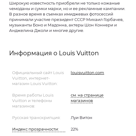
Широкую известность приобрели не только кожаные
чемоданы и сумки марки, но и ее рекламные кампании.
В разное время в съемках имиджевых фотосессий
принимали участие президент СССР Михаил Горбачев,
музыканты Боно и Мадонна, актеры Шон Коннери и
Анджелина Джоли и многие другие.
Информация о Louis Vuitton
Официальный сайт Louis
louisvuitton.com
Vuitton, интернет-
магазин Louis Vuitton:
Время работы Louis
см. на странице
Vuitton и телефоны
магазинов
магазинов:
Русская транскрипция:
Луи Витон
Индекс прозрачности:
22%