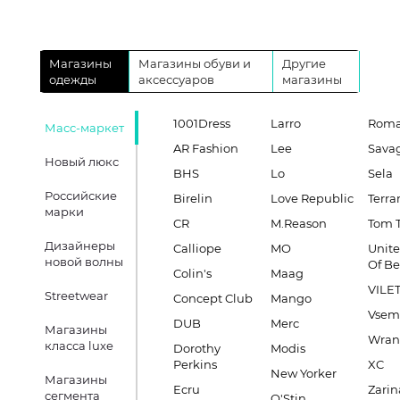
Магазины
Магазины обуви и
Другие
одежды
аксессуаров
магазины
1001Dress
Larro
Roma
Масс-маркет
AR Fashion
Lee
Sava
Новый люкс
BHS
Lo
Sela
Российские
Birelin
Love Republic
Terra
марки
CR
M.Reason
Tom T
Дизайнеры
Calliope
MO
Unite
новой волны
Of B
Colin's
Maag
VILE
Streetwear
Concept Club
Mango
Vsem
DUB
Merc
Магазины
Wran
класса luxe
Dorothy
Modis
Perkins
XC
New Yorker
Магазины
Ecru
Zarin
сегмента
O'Stin