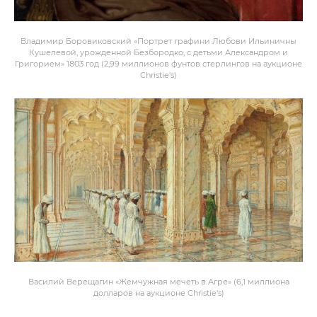
Владимир Боровиковский «Портрет графини Любови Ильиничны
Кушелевой, урожденной Безбородко, с детьми Александром и
Григорием» 1803 год (2,99 миллионов фунтов стерлингов на аукционе
Christie's)
Василий Верещагин «Жемчужная мечеть в Агре» (6,1 миллиона
долларов на аукционе Christie's)