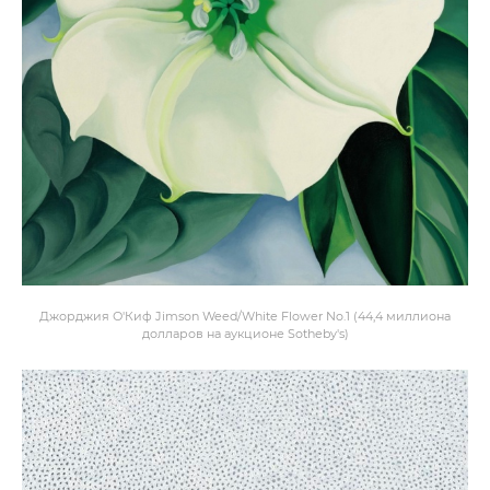
Джорджия О'Киф Jimson Weed/White Flower No.1 (44,4 миллиона
долларов на аукционе Sotheby's)