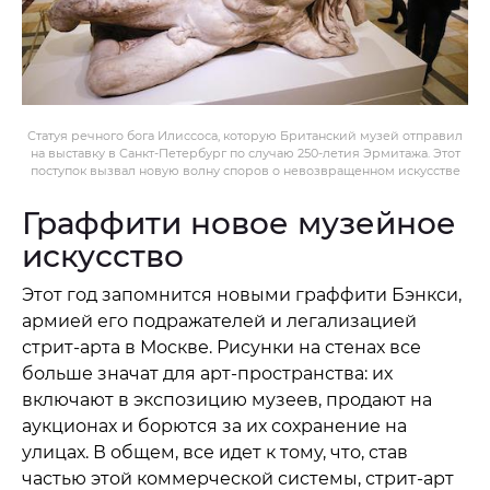
Статуя речного бога Илиссоса, которую Британский музей отправил
на выставку в Санкт-Петербург по случаю 250-летия Эрмитажа. Этот
поступок вызвал новую волну споров о невозвращенном искусстве
Граффити новое музейное
искусство
Этот год запомнится новыми граффити Бэнкси,
армией его подражателей и легализацией
стрит-арта в Москве. Рисунки на стенах все
больше значат для арт-пространства: их
включают в экспозицию музеев, продают на
аукционах и борются за их сохранение на
улицах. В общем, все идет к тому, что, став
частью этой коммерческой системы, стрит-арт