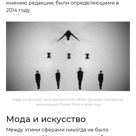
мнению редакции, были определяющими в
2014 году.
Кадр из третьей части фильма It for Others Дункана Кэмпбелла,
получившего Turner Prize в этом году
Мода и искусство
Между этими сферами никогда не было