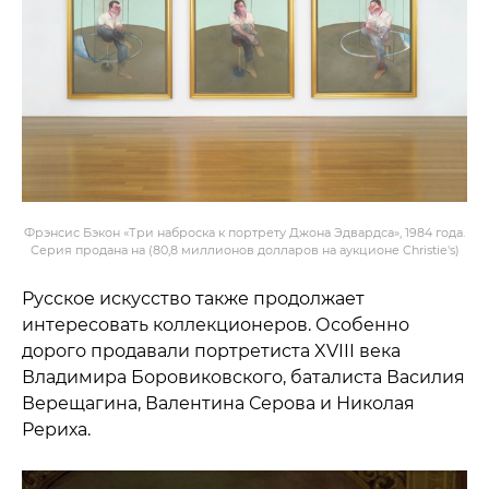
Фрэнсис Бэкон «Три наброска к портрету Джона Эдвардса», 1984 года.
Серия продана на (80,8 миллионов долларов на аукционе Christie's)
Русское искусство также продолжает
интересовать коллекционеров. Особенно
дорого продавали портретиста XVIII века
Владимира Боровиковского, баталиста Василия
Верещагина, Валентина Серова и Николая
Рериха.