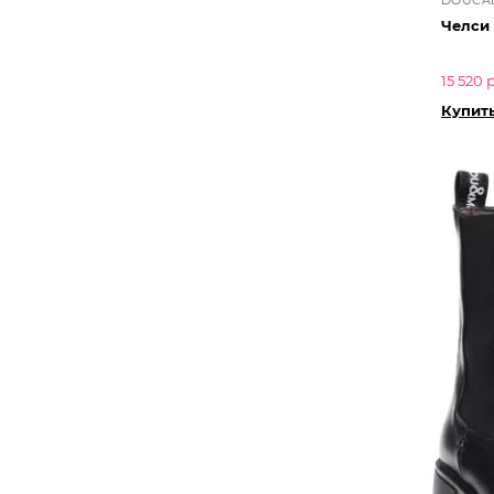
Челси
15 520 
Купит