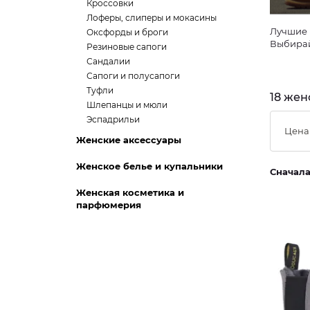
Кроссовки
Лоферы, слиперы и мокасины
Лучшие 
Оксфорды и броги
Выбирай
Резиновые сапоги
Сандалии
Сапоги и полусапоги
Туфли
18 жен
Шлепанцы и мюли
Эспадрильи
Цена
Женские аксессуары
Женское белье и купальники
Сначал
Женская косметика и
парфюмерия