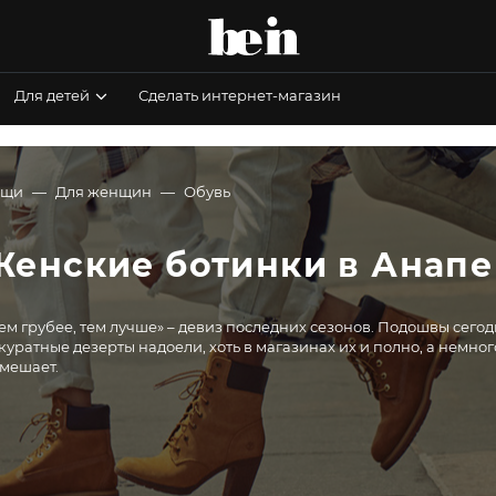
Для детей
Сделать интернет-магазин
ещи
Для женщин
Обувь
Женские ботинки в Анапе
ем грубее, тем лучше» – девиз последних сезонов. Подошвы сегод
куратные дезерты надоели, хоть в магазинах их и полно, а немно
мешает.