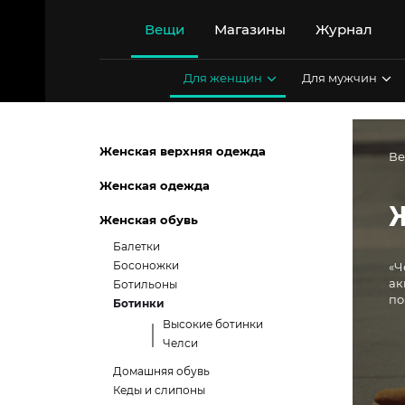
Перейти
к
Вещи
Магазины
Журнал
содержимому
Для женщин
Для мужчин
Женская верхняя одежда
В
Женская одежда
Женская обувь
Балетки
Босоножки
«Ч
ак
Ботильоны
по
Ботинки
Высокие ботинки
Челси
Домашняя обувь
Кеды и слипоны