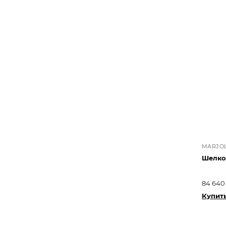
MARJOL
Шелков
84 640
Купит