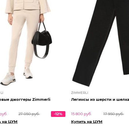
LI
ZIMMERLI
овые джоггеры Zimmerli
Легинсы из шерсти и шелка
руб.
27 050 руб.
-12%
15 800 руб.
17 950 руб.
ь на ЦУМ
Купить на ЦУМ