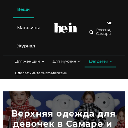
Перейти
к
Вещи
содержимому
Магазины
Россия,
Самара
Журнал
Для женщин
Для мужчин
Для детей
Сделать интернет-магазин
Верхняя одежда для 
девочек в Самаре и 