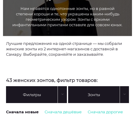
Нам нравятся однотонные зонты, но в равной
степени хороши и те, что украшены каким-нибудь
геометрическим узором. Зонты с яркими
инфантильными принтами оставьте для совсем юных.
Лучшие предложения на одной странице — мы собрали
женские зонты из 2 интернет-магазинов с доставкой в
Самару. Выбирайте, сохраняйте и заказывайте.
43 женских зонтов, фильтр товаров:
Фильтры
Зонты
Сначала новые
Сначала дешёвые
Сначала дорогие