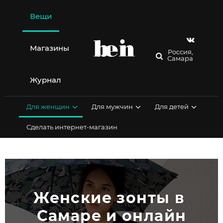
Перейти
к
Вещи
содержимому
Магазины
Россия,
Самара
Журнал
Для женщин
Для мужчин
Для детей
Сделать интернет-магазин
Женские зонты в 
Самаре и онлайн