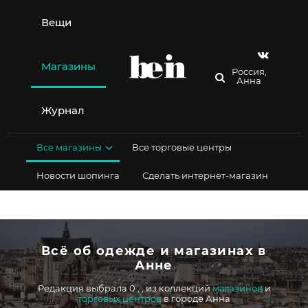
Перейти
к
Вещи
содержимому
Магазины
Россия,
Анна
Журнал
Все магазины
Все торговые центры
Новости шопинга
Сделать интернет-магазин
Всё об одежде и магазинах в
Анне
Редакция выбрала 0
,
,
из коллекций
магазинов
и
торговых центров
в городе Анна