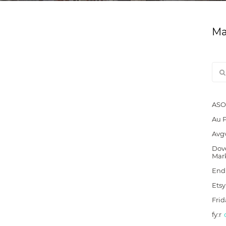
Ма
ASO
Au 
Avg
Dove
Mar
End
Etsy
Frid
fy:r