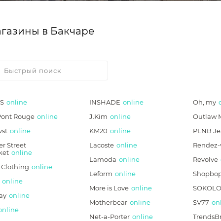
газины в Бакчаре
S
online
INSHADE
online
Oh, my
Pont Rouge
online
J.Kim
online
Outlaw 
vst
online
KM20
online
PLNB Je
r Street
Lacoste
online
Rendez-
ket
online
Lamoda
online
Revolve
 Clothing
online
Leform
online
Shopbo
online
More is Love
online
SOKOLO
ay
online
Motherbear
online
SV77
on
online
Net-a-Porter
online
TrendsB