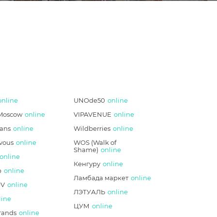
online
UNOde50
online
Moscow
online
VIPAVENUE
online
ans
online
Wildberries
online
vous
online
WOS (Walk of
Shame)
online
online
Кенгуру
online
p
online
Ламбада маркет
online
V
online
ЛЭТУАЛЬ
online
line
ЦУМ
online
rands
online