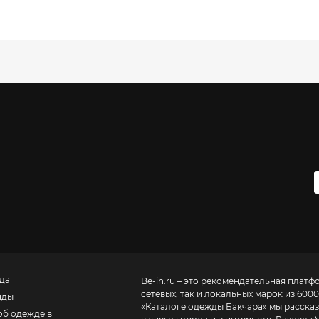
да
Be-in.ru – это рекомендательная платф
сетевых, так и локальных марок из 6000
нды
«
Каталоге одежды Бакчара
» мы расска
об одежде в