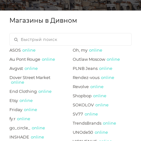
Магазины в Дивном
ASOS
online
Oh, my
online
Au Pont Rouge
online
Outlaw Moscow
online
Avgvst
online
PLNB Jeans
online
Dover Street Market
Rendez-vous
online
online
Revolve
online
End Clothing
online
Shopbop
online
Etsy
online
SOKOLOV
online
Friday
online
SV77
online
fy:r
online
TrendsBrands
online
go_circle_
online
UNOde50
online
INSHADE
online