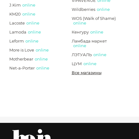
VIPAVENUE
online
J.Kim
online
Wildberries
online
KM20
online
WOS (Walk of Shame)
Lacoste
online
online
Lamoda
online
Кенгуру
online
Leform
online
Ламбада маркет
online
More is Love
online
ЛЭТУАЛЬ
online
Motherbear
online
ЦУМ
online
Net-a-Porter
online
Все магазины