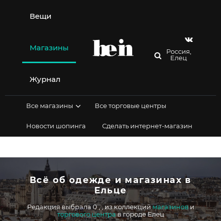
Перейти
к
Вещи
содержимому
Магазины
Россия,
Елец
Журнал
Все магазины
Все торговые центры
Новости шопинга
Сделать интернет-магазин
Всё об одежде и магазинах в
Ельце
Редакция выбрала 0
,
,
из коллекций
магазинов
и
торгового центра
в городе Елец