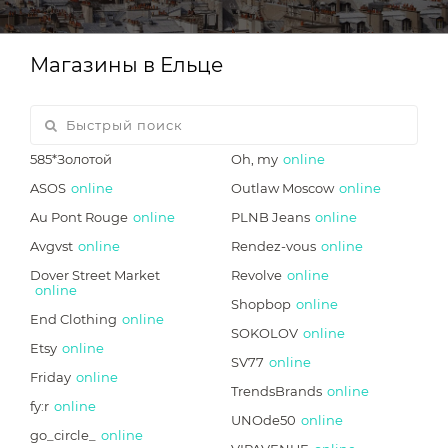
Магазины в Ельце
585*Золотой
Oh, my
online
ASOS
online
Outlaw Moscow
online
Au Pont Rouge
online
PLNB Jeans
online
Avgvst
online
Rendez-vous
online
Dover Street Market
Revolve
online
online
Shopbop
online
End Clothing
online
SOKOLOV
online
Etsy
online
SV77
online
Friday
online
TrendsBrands
online
fy:r
online
UNOde50
online
go_circle_
online