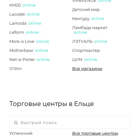
VIPAVENUE
online
KM20
online
Детский мир
Lacoste
online
Кенгуру
online
Lamoda
online
Ламбада маркет
Leform
online
online
More is Love
online
ЛЭТУАЛЬ
online
Motherbear
online
Спортмастер
Net-a-Porter
online
ЦУМ
online
O'Stin
Все магазины
Торговые центры в Ельце
Успенский
Все торговые центры