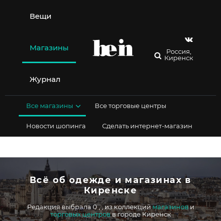
Перейти
к
Вещи
содержимому
Магазины
Россия,
Киренск
Журнал
Все магазины
Все торговые центры
Новости шопинга
Сделать интернет-магазин
Всё об одежде и магазинах в
Киренске
Редакция выбрала 0
,
,
из коллекций
магазинов
и
торговых центров
в городе Киренск