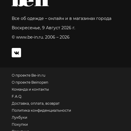
Все об одежде – онлайн и в магазинах города
Воскресенье, 9 Август 2026 г.
© www.be-in.ru. 2006 – 2026
О проекте Be-in.ru
О проекте Beinopen
Команда и контакты
F.A.Q.
Доставка, оплата, возврат
Политика конфиденциальности
Лукбуки
Покупки