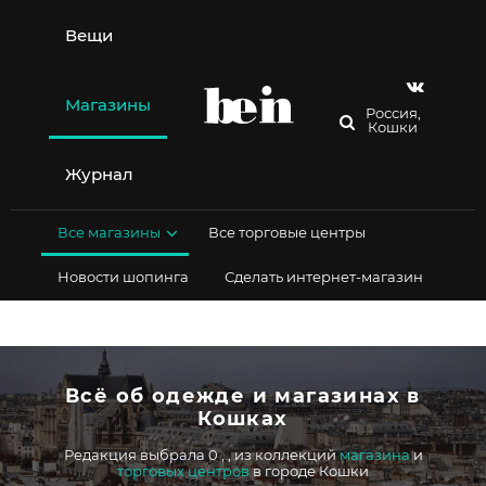
Перейти
к
Вещи
содержимому
Магазины
Россия,
Кошки
Журнал
Все магазины
Все торговые центры
Новости шопинга
Сделать интернет-магазин
Всё об одежде и магазинах в
Кошках
Редакция выбрала 0
,
,
из коллекций
магазина
и
торговых центров
в городе Кошки