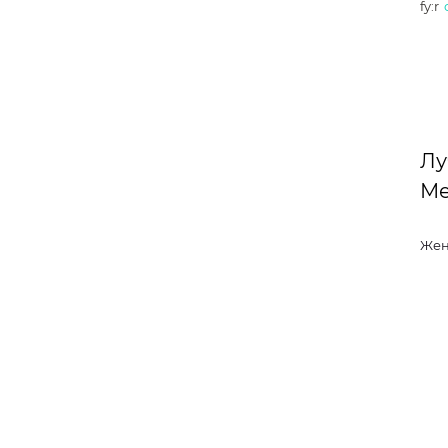
fy:r
Лу
Ме