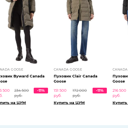
NADA GOOSE
CANADA GOOSE
CANADA
овик Byward Canada
Пуховик Clair Canada
Пухови
ose
Goose
Goose
6 500
234 500
-11%
151 500
172 000
-11%
216 500
б.
руб.
руб.
руб.
руб.
пить на ЦУМ
Купить на ЦУМ
Купить