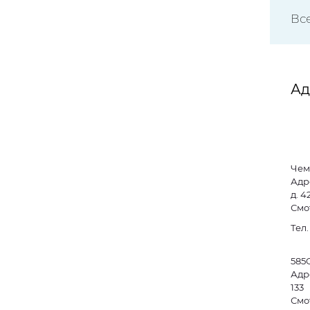
Вс
Ад
Чем
Адр
д. 4
Смо
Тел
585
Адре
133
Смо