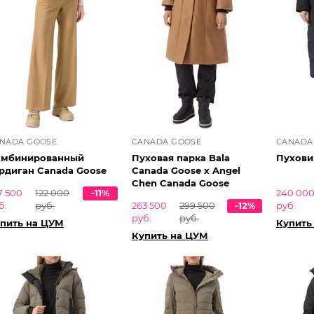
NADA GOOSE
CANADA GOOSE
CANADA
омбинированный
Пуховая парка Bala
Пухови
рдиган Canada Goose
Canada Goose x Angel
Chen Canada Goose
7 500
122 000
-11%
240 00
б.
руб.
263 500
299 500
-12%
руб.
руб.
руб.
пить на ЦУМ
Купить
Купить на ЦУМ