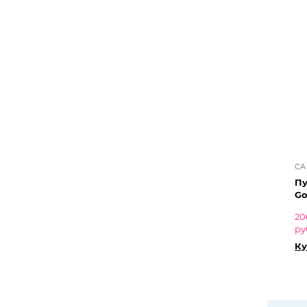
CA
Пух
Go
20
ру
Ку