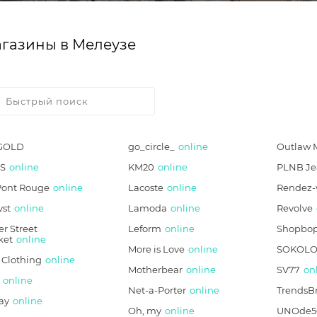
газины в Мелеузе
GOLD
go_circle_
online
Outlaw 
S
online
KM20
online
PLNB Je
Pont Rouge
online
Lacoste
online
Rendez-
vst
online
Lamoda
online
Revolve
r Street
Leform
online
Shopbo
ket
online
More is Love
online
SOKOLO
 Clothing
online
Motherbear
online
SV77
on
online
Net-a-Porter
online
TrendsB
ay
online
Oh, my
online
UNOde5