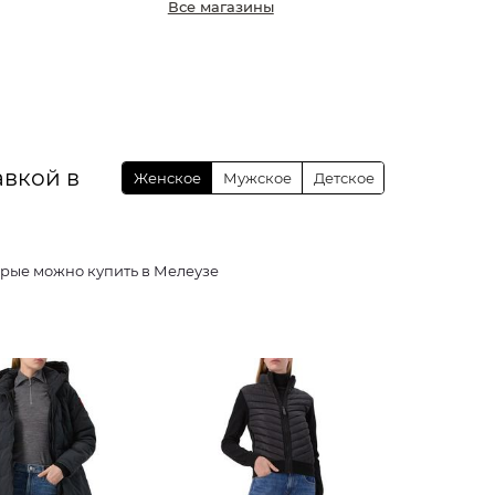
Все магазины
авкой в
Женское
Мужское
Детское
ей, которые можно купить в Мелеузе