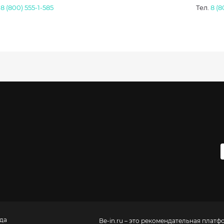
.
8 (800) 555-1-585
Тел.
8 (8
да
Be-in.ru – это рекомендательная платф