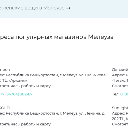
е женские вещи в Мелеузе →
реса популярных магазинов Мелеуза
пион
Детский
ес: Республика Башкортостан, г. Мелеуз, ул. Шлычкова,
Адрес: 
2, ТЦ «Аркаим»
-1 этаж,
треть часы работы и карту
Смотрет
.
+7 (34764) 302-87
Тел.
8 (
GOLD
Sunligh
с: Республика Башкортостан, г. Мелеуз, ул. Ленина, д.
Адрес: 
202 ТЦ 
треть часы работы и карту
Смотрет