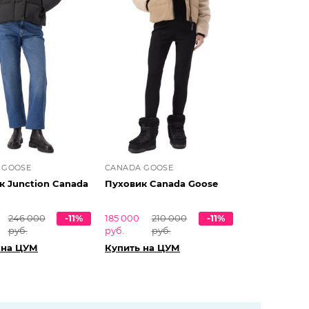
 GOOSE
CANADA GOOSE
к Junction Canada
Пуховик Canada Goose
246 000
-11%
185 000
210 000
-11%
руб.
руб.
руб.
 на ЦУМ
Купить на ЦУМ