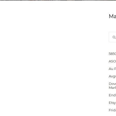
Ма
585
ASO
Au 
Avg
Dove
Mar
End
Etsy
Frid