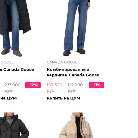
 GOOSE
CANADA GOOSE
к Canada Goose
Комбинированный
кардиган Canada Goose
0
273 000
-12%
107 500
122 000
-11%
руб.
руб.
руб.
 на ЦУМ
Купить на ЦУМ