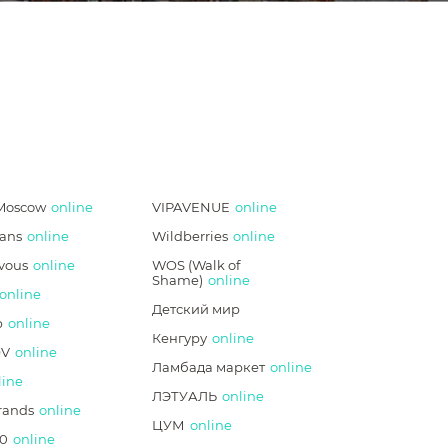
Moscow
online
VIPAVENUE
online
ans
online
Wildberries
online
vous
online
WOS (Walk of
Shame)
online
online
Детский мир
p
online
Кенгуру
online
V
online
Ламбада маркет
online
line
ЛЭТУАЛЬ
online
rands
online
ЦУМ
online
0
online