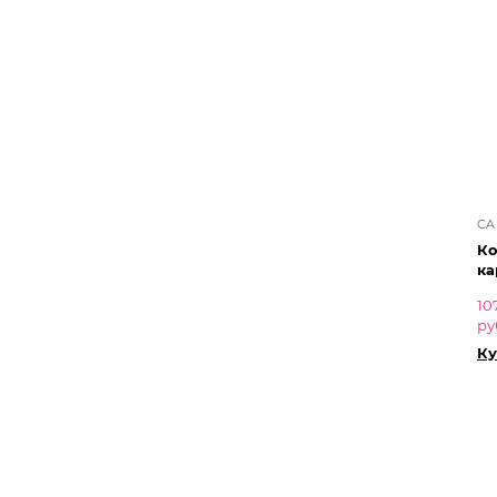
CA
К
ка
10
ру
Ку