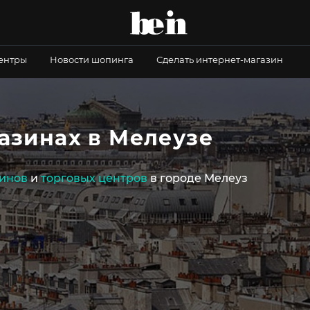
центры
Новости шопинга
Сделать интернет-магазин
азинах в Мелеузе
инов
и
торговых центров
в городе Мелеуз