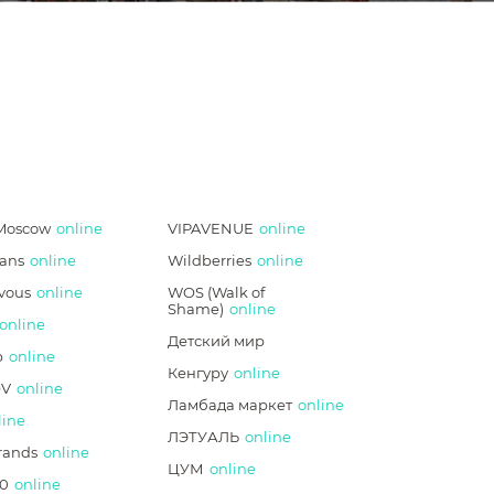
Moscow
online
VIPAVENUE
online
ans
online
Wildberries
online
vous
online
WOS (Walk of
Shame)
online
online
Детский мир
p
online
Кенгуру
online
V
online
Ламбада маркет
online
line
ЛЭТУАЛЬ
online
rands
online
ЦУМ
online
0
online