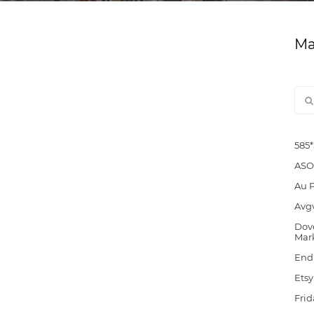
Ма
585
ASO
Au 
Avg
Dove
Mar
End
Etsy
Frid