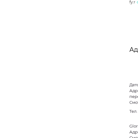
fy:r
Ад
Дет
Адр
пере
Смо
Тел
Glor
Адре
Смо