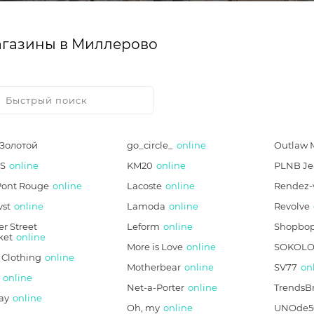
газины в Миллерово
*Золотой
go_circle_
online
Outlaw 
S
online
KM20
online
PLNB Je
Pont Rouge
online
Lacoste
online
Rendez-
vst
online
Lamoda
online
Revolve
r Street
Leform
online
Shopbo
ket
online
More is Love
online
SOKOLO
 Clothing
online
Motherbear
online
SV77
on
online
Net-a-Porter
online
TrendsB
ay
online
Oh, my
online
UNOde5