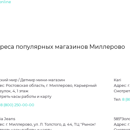
online
реса популярных магазинов Миллерово
ский мир / Детмир мини-магазин
Kari
ес: Ростовская область, г. Миллерово, Карьерный
Адрес: г
улок, 4, 1 этаж
Смотрет
треть часы работы и карту
Тел.
8 (8
.
8 (800) 250-00-00
ia Jeans
585*Зол
с: г. Миллерово, ул. Л. Толстого, д. 44, ТЦ "Рынок!
Адрес: г
треть часы работы и карту
Смотрет