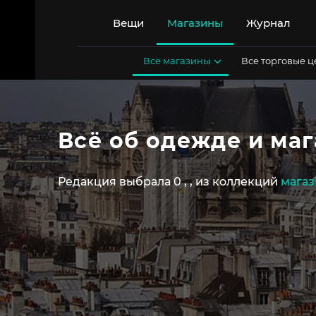
Перейти
к
Вещи
Магазины
Журнал
содержимому
Все магазины
Все торговые 
Всё об одежде и ма
Редакция выбрала 0
,
,
из коллекций
магаз