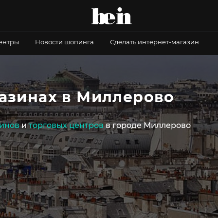
центры
Новости шопинга
Сделать интернет-магазин
газинах в Миллерово
инов
и
торговых центров
в городе Миллерово