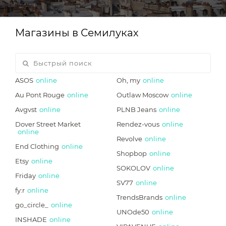
Магазины в Семилуках
ASOS
online
Oh, my
online
Au Pont Rouge
online
Outlaw Moscow
online
Avgvst
online
PLNB Jeans
online
Dover Street Market
Rendez-vous
online
online
Revolve
online
End Clothing
online
Shopbop
online
Etsy
online
SOKOLOV
online
Friday
online
SV77
online
fy:r
online
TrendsBrands
online
go_circle_
online
UNOde50
online
INSHADE
online