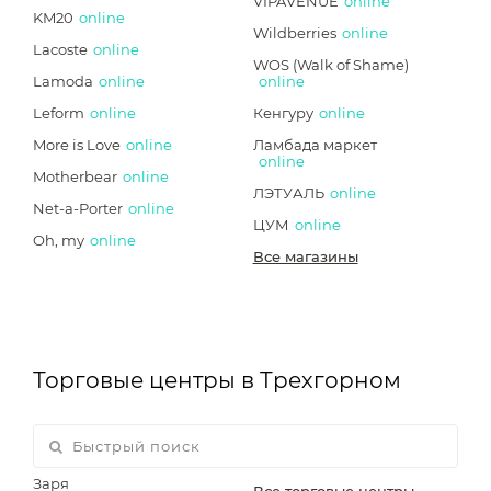
VIPAVENUE
online
KM20
online
Wildberries
online
Lacoste
online
WOS (Walk of Shame)
Lamoda
online
online
Leform
online
Кенгуру
online
More is Love
online
Ламбада маркет
online
Motherbear
online
ЛЭТУАЛЬ
online
Net-a-Porter
online
ЦУМ
online
Oh, my
online
Все магазины
Торговые центры в Трехгорном
Заря