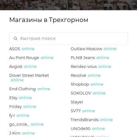
Магазины в Трехгорном
ASOS
online
Outlaw Moscow
online
Au Pont Rouge
online
PLNB Jeans
online
Avgvst
online
Rendez-vous
online
Dover Street Market
Revolve
online
online
Shopbop
online
End Clothing
online
SOKOLOV
online
Etsy
online
Stayer
Friday
online
SV77
online
fy:r
online
TrendsBrands
online
go_circle_
online
UNOde50
online
J.Kim
online