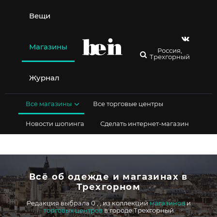
Перейти
к
Вещи
содержимому
Магазины
Россия,
Трехгорный
Журнал
Все магазины
Все торговые центры
Новости шопинга
Сделать интернет-магазин
Всё об одежде и магазинах в
Трехгорном
Редакция выбрала 0
,
,
из коллекций
магазинов
и
торговых центров
в городе Трехгорный