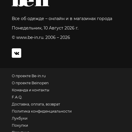
Все об одежде – онлайн и в магазинах города
Понедельник, 10 Август 2026 г.
© www.be-in.ru. 2006 – 2026
О проекте Be-in.ru
О проекте Beinopen
Команда и контакты
F.A.Q.
Доставка, оплата, возврат
Политика конфиденциальности
Лукбуки
Покупки