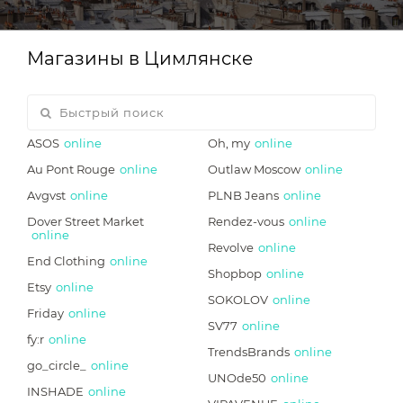
Магазины в Цимлянске
ASOS
online
Oh, my
online
Au Pont Rouge
online
Outlaw Moscow
online
Avgvst
online
PLNB Jeans
online
Dover Street Market
Rendez-vous
online
online
Revolve
online
End Clothing
online
Shopbop
online
Etsy
online
SOKOLOV
online
Friday
online
SV77
online
fy:r
online
TrendsBrands
online
go_circle_
online
UNOde50
online
INSHADE
online