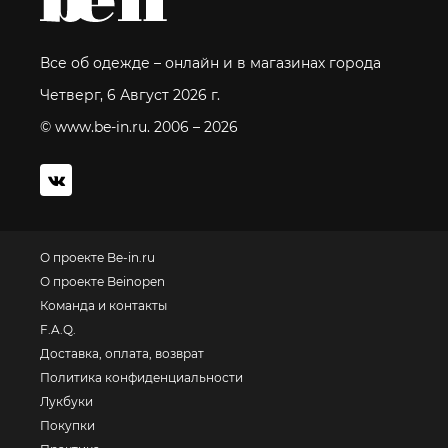
Все об одежде – онлайн и в магазинах города
Четверг, 6 Август 2026 г.
© www.be-in.ru. 2006 – 2026
О проекте Be-in.ru
О проекте Beinopen
Команда и контакты
F.A.Q.
Доставка, оплата, возврат
Политика конфиденциальности
Лукбуки
Покупки