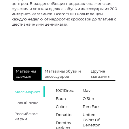
центров. В разделе «Вещи» представлена женская,
мужская и детская одежда, обувь и аксессуары из 200
интернет-магазинов. Всего 5000 новых вещей
каждую неделю: от недорогих кроссовок до платьев с
шестизначными ценниками.
Магазины
Магазины обуви и
Другие
одежды
аксессуаров
магазины
1001Dress
Mavi
Масс-маркет
Baon
O'Stin
Новый люкс
Colin's
Tom Farr
Российские
Donatto
United
марки
Colors Of
Dorothy
Benetton
Perkins