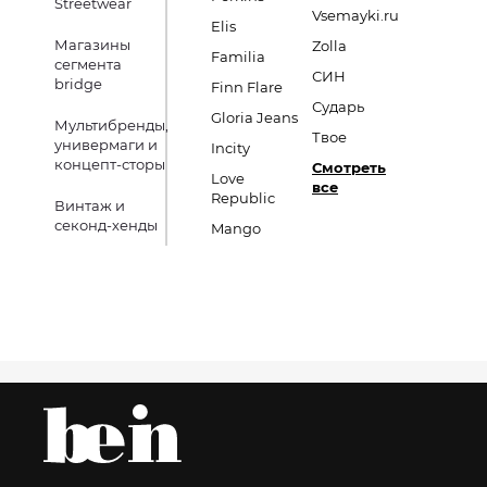
Streetwear
Vsemayki.ru
Elis
Магазины
Zolla
Familia
сегмента
СИН
bridge
Finn Flare
Сударь
Gloria Jeans
Мультибренды,
Твое
универмаги и
Incity
концепт-сторы
Смотреть
Love
все
Republic
Винтаж и
секонд-хенды
Mango