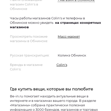
магазин Colin's в
Обнинске
Часы работы магазинов Colin's и телефоны в
Обнинске можно увидеть
на страницах конкретных
магазинов
Просмотреть похожие
Масс-маркет
магазины в Обнинске:
Русская транскрипция:
Колинз Обнинск
Бренды в магазине
Colin's
Colin's:
Где купить вещи, которые вы полюбите
Be-in.ru помогает находить актуальные вещи в
интернете и в магазинах вашего города. В разделе
«Магазины» собрана практически полезная
информация о 3000 брендов, магазинов и торговых