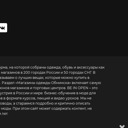
орма, на которой собраны одежда, обувь и аксессуары как
 магазинов в 200 городах России и 50 городах СНГ. В
азываем о лучших вещах, которые можно купить в
. Раздел «
Магазины одежды Обнинска
» включает самую
азинов и торговых центров. BE IN OPEN – это
устрия в России и мире:
бизнес-обучение в моде для
в в формате курсов, лекций и видео уроков
. Мы не
воды, а стараемся подробно и критично описать
 моды. При этом сайт может содержать контент, не
 лет.