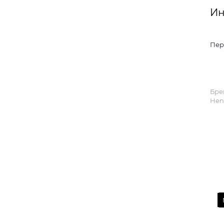
Ин
Пер
Бре
Hen