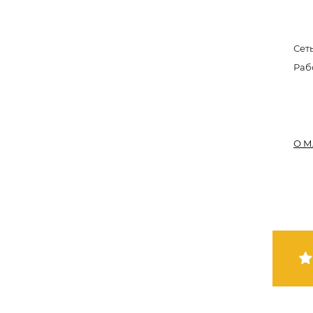
Сет
Раб
О М