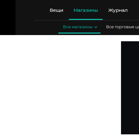
Перейти
к
Вещи
Магазины
Журнал
содержимому
Все магазины
Все торговые 