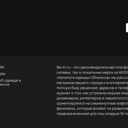
да
Be-in.ru – это рекомендательная платф
сетевых, так и локальных марок из 6000
нды
«
Каталоге одежды Обнинска
» мы расск
об одежде в
магазинах вашего города и в интернете
инске
полную базу рецензий, адресов и телефонов маг
журнал о том, как устроена модная инд
дизайнеров, ритейлеров и маркетолого
ориентируемся на сиюминутные инфопо
феномены, которые влияют на развитие
предназначенный для лиц младше 16-ти