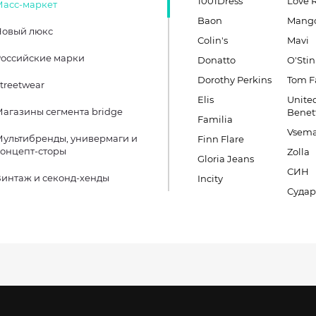
1001Dress
Love 
Масс-маркет
Baon
Mang
Новый люкс
Colin's
Mavi
оссийские марки
Donatto
O'Stin
Dorothy Perkins
Tom F
treetwear
Elis
United
агазины сегмента bridge
Benet
Familia
Vsema
ультибренды, универмаги и
Finn Flare
онцепт-сторы
Zolla
Gloria Jeans
СИН
интаж и секонд-хенды
Incity
Судар