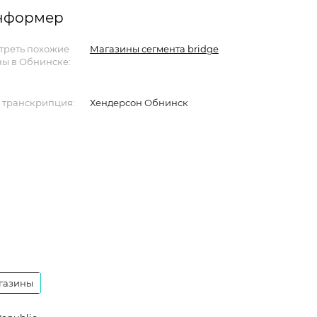
информер
треть похожие
Магазины сегмента bridge
ы в Обнинске:
 транскрипция:
Хендерсон Обнинск
газины