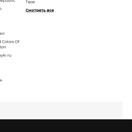
Republic
Твое
o
Смотреть все
arr
 Colors Of
ton
yki.ru
ь