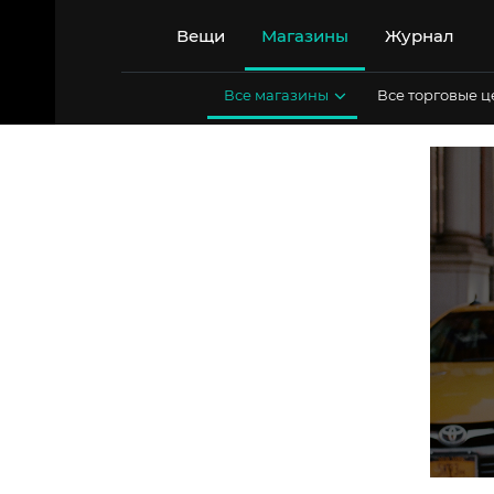
Перейти
к
Вещи
Магазины
Журнал
содержимому
Все магазины
Все торговые 