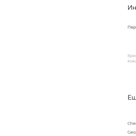
Ин
Пер
Бре
Koko
Ещ
Che
Geo