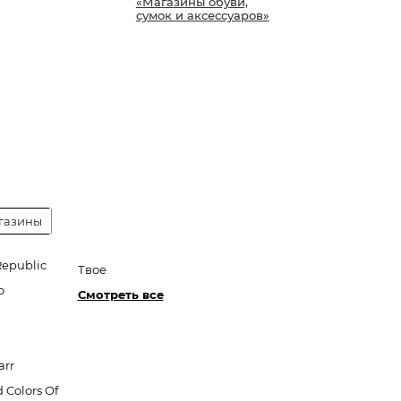
«Магазины обуви,
сумок и аксессуаров»
газины
Republic
Твое
o
Смотреть все
arr
 Colors Of