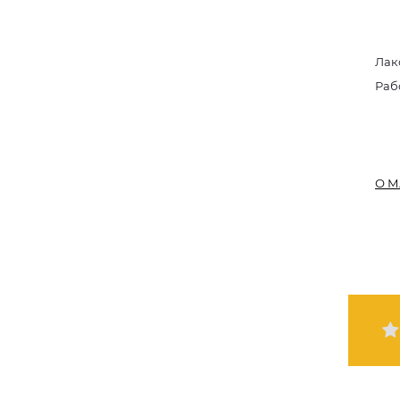
Лак
Раб
О М