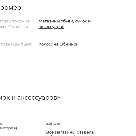
формер
треть похожие
Магазины обуви, сумок и
ы в Обнинске:
аксессуаров
 транскрипция:
Кокосина Обнинск
мок и аксессуаров»
d
Zenden
антерея)
Все магазины раздела