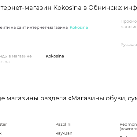
тернет-магазин Kokosina в Обнинске: ин
Просмо
магазин
ейти на сайт интернет-магазина
Kokosina
Русская
нды в магазине
Kokosina
sina:
е магазины раздела «Магазины обуви, су
ster
Pazolini
Redmon
(кожгал
x
Ray-Ban