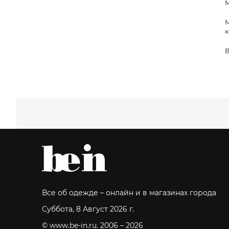
М
М
к
В
Все об одежде – онлайн и в магазинах города
Суббота, 8 Август 2026 г.
© www.be-in.ru. 2006 – 2026