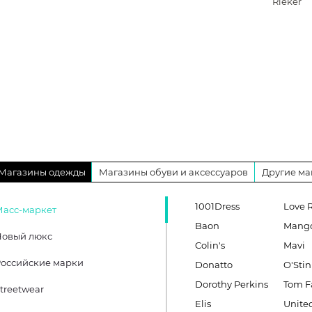
Rieker
Магазины одежды
Магазины обуви и аксессуаров
Другие ма
1001Dress
Love 
Масс-маркет
Baon
Mang
Новый люкс
Colin's
Mavi
оссийские марки
Donatto
O'Stin
Dorothy Perkins
Tom F
treetwear
Elis
United