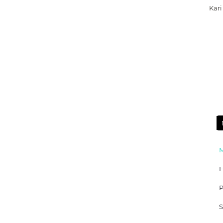
Kari
Р
S