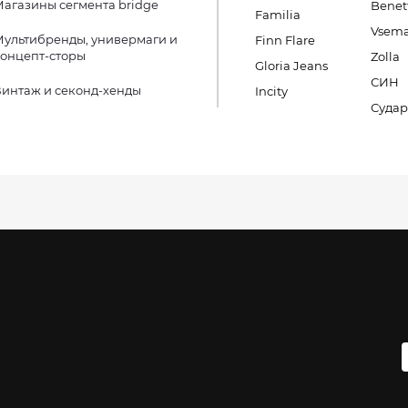
агазины сегмента bridge
Benet
Familia
Vsema
ультибренды, универмаги и
Finn Flare
онцепт-сторы
Zolla
Gloria Jeans
СИН
интаж и секонд-хенды
Incity
Судар