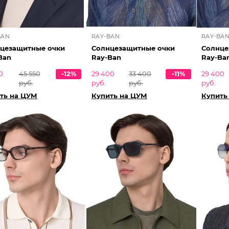
BAN
RAY-BAN
RAY-BA
цезащитные очки
Солнцезащитные очки
Солнце
Ban
Ray-Ban
Ray-Ba
0
45 550
-12%
29 400
33 400
-11%
29 400
руб.
руб.
руб.
руб.
ть на ЦУМ
Купить на ЦУМ
Купить