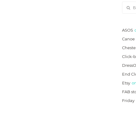
ASOS
Canoe
Cheste
Click-
Dress
End Cl
Etsy
on
FAB st
Friday