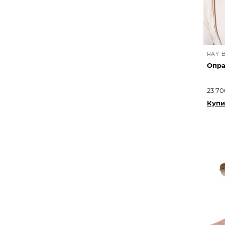
RAY-
Опра
23 70
Купи