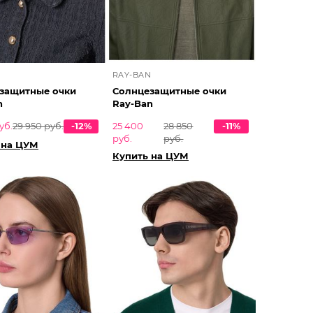
N
RAY-BAN
защитные очки
Солнцезащитные очки
n
Ray-Ban
уб.
29 950 руб.
-12%
25 400
28 850
-11%
руб.
руб.
 на ЦУМ
Купить на ЦУМ