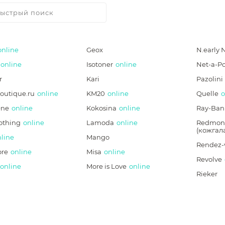
online
Geox
N.early 
online
Isotoner
online
Net-a-Po
r
Kari
Pazolini
boutique.ru
online
KM20
online
Quelle
o
One
online
Kokosina
online
Ray-Ban
othing
online
Lamoda
online
Redmon
(кожгал
line
Mango
Rendez-
ore
online
Misa
online
Revolve
online
More is Love
online
Rieker