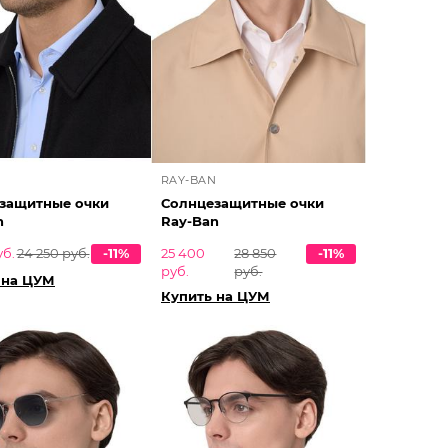
N
RAY-BAN
защитные очки
Солнцезащитные очки
n
Ray-Ban
уб.
24 250 руб.
-11%
25 400
28 850
-11%
руб.
руб.
 на ЦУМ
Купить на ЦУМ