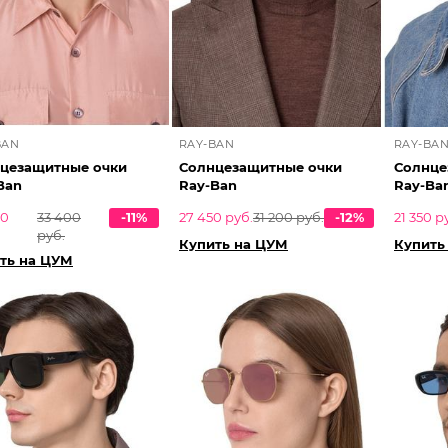
BAN
RAY-BAN
RAY-BA
цезащитные очки
Солнцезащитные очки
Солнце
Ban
Ray-Ban
Ray-Ba
00
33 400
-11%
27 450 руб.
31 200 руб.
-12%
21 350 р
руб.
Купить на ЦУМ
Купить
ть на ЦУМ