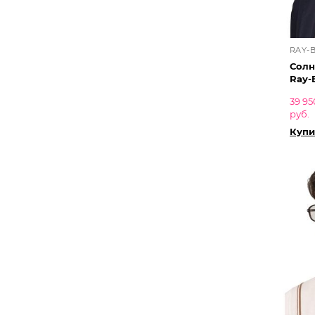
RAY-
Солн
Ray-
39 95
руб.
Купи