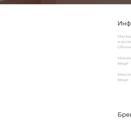
Инф
Магази
и аксе
Обнин
Миним
вещи:
Макси
вещи:
Бре