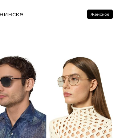
бнинске
Женское