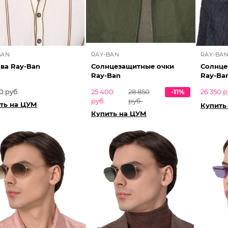
BAN
RAY-BAN
RAY-BA
ва Ray-Ban
Солнцезащитные очки
Солнце
Ray-Ban
Ray-Ba
0 руб.
25 400
28 850
-11%
26 350 р
руб.
руб.
ть на ЦУМ
Купить
Купить на ЦУМ