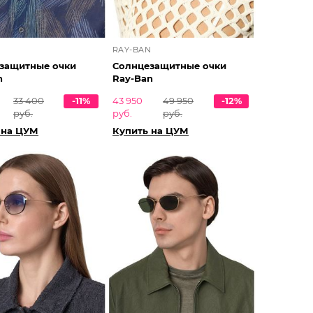
N
RAY-BAN
защитные очки
Солнцезащитные очки
n
Ray-Ban
33 400
-11%
43 950
49 950
-12%
руб.
руб.
руб.
 на ЦУМ
Купить на ЦУМ