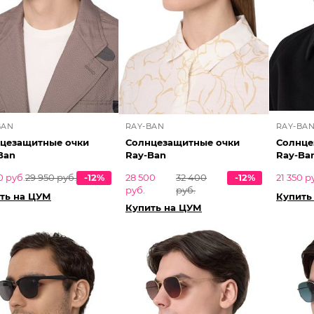
BAN
RAY-BAN
RAY-BA
цезащитные очки
Солнцезащитные очки
Солнце
Ban
Ray-Ban
Ray-Ba
0 руб.
29 950 руб.
-12%
28 500
32 400
-12%
21 350 р
руб.
руб.
ть на ЦУМ
Купить
Купить на ЦУМ