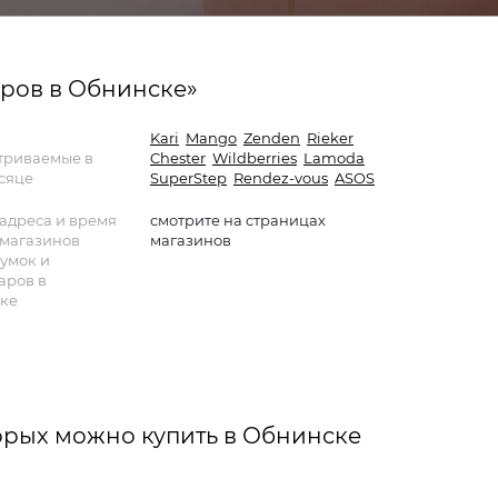
аров в Обнинске»
Kari
Mango
Zenden
Rieker
триваемые в
Chester
Wildberries
Lamoda
сяце
SuperStep
Rendez-vous
ASOS
адреса и время
смотрите на страницах
 магазинов
магазинов
сумок и
аров в
ке
торых можно купить в Обнинске