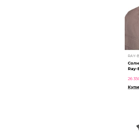
RAY-
Солн
Ray-
26 35
Купи