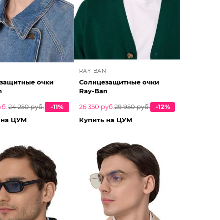
N
RAY-BAN
защитные очки
Солнцезащитные очки
n
Ray-Ban
уб.
24 250 руб.
-11%
26 350 руб.
29 950 руб.
-12%
 на ЦУМ
Купить на ЦУМ