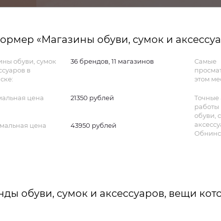
ормер «Магазины обуви, сумок и аксессу
ны обуви, сумок
36 брендов, 11 магазинов
Самые
ссуаров в
просма
ске:
этом ме
альная цена
21350 рублей
Точные 
работы
обуви, 
аксессу
мальная цена
43950 рублей
Обнинс
нды обуви, сумок и аксессуаров, вещи ко