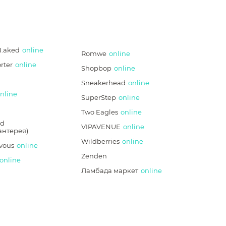
N.aked
online
Romwe
online
rter
online
Shopbop
online
Sneakerhead
online
nline
SuperStep
online
Two Eagles
online
d
VIPAVENUE
online
антерея)
Wildberries
online
vous
online
Zenden
online
Ламбада маркет
online