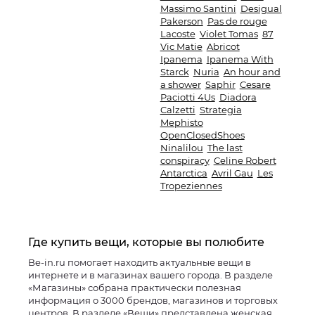
Massimo Santini
Desigual
Pakerson
Pas de rouge
Lacoste
Violet Tomas
87
Vic Matie
Abricot
Ipanema
Ipanema With
Starck
Nuria
An hour and
a shower
Saphir
Cesare
Paciotti 4Us
Diadora
Calzetti
Strategia
Mephisto
OpenClosedShoes
Ninalilou
The last
conspiracy
Celine Robert
Antarctica
Avril Gau
Les
Tropeziennes
Где купить вещи, которые вы полюбите
Be-in.ru помогает находить актуальные вещи в
интернете и в магазинах вашего города. В разделе
«Магазины» собрана практически полезная
информация о 3000 брендов, магазинов и торговых
центров. В разделе «Вещи» представлена женская,