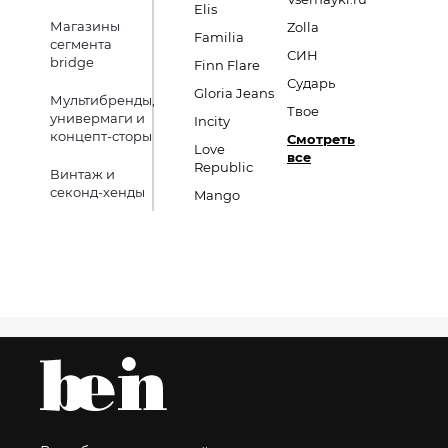
Elis
Магазины
Zolla
Familia
сегмента
СИН
bridge
Finn Flare
Сударь
Gloria Jeans
Мультибренды,
Твое
универмаги и
Incity
концепт-сторы
Смотреть
Love
все
Republic
Винтаж и
секонд-хенды
Mango