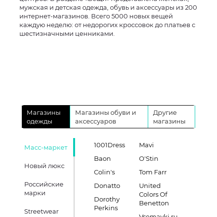
мужская и детская одежда, обувь и аксессуары из 200
интернет-магазинов. Всего 5000 новых вещей
каждую неделю: от недорогих кроссовок до платьев с
шестизначными ценниками.
Магазины
Магазины обуви и
Другие
одежды
аксессуаров
магазины
1001Dress
Mavi
Масс-маркет
Baon
O'Stin
Новый люкс
Colin's
Tom Farr
Российские
Donatto
United
марки
Colors Of
Dorothy
Benetton
Perkins
Streetwear
Vsemayki.ru