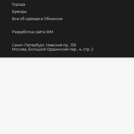
Города
Бренды
Все об одежде в Обнинске
Разработка сайта WM
Санкт-Петербург, Невский пр., 139
Москва, Большой Ордынский пер., 4, стр. 2