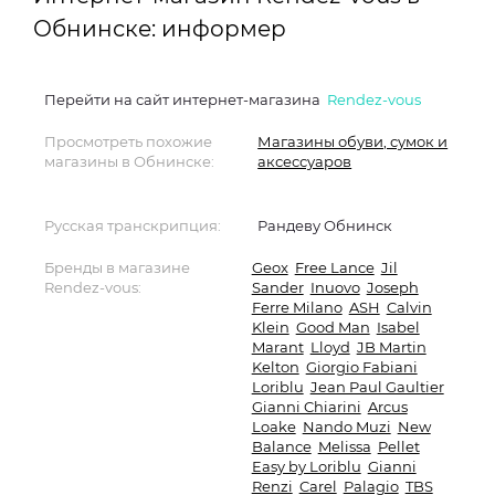
Обнинске: информер
Перейти на сайт интернет-магазина
Rendez-vous
Просмотреть похожие
Магазины обуви, сумок и
магазины в Обнинске:
аксессуаров
Русская транскрипция:
Рандеву Обнинск
Бренды в магазине
Geox
Free Lance
Jil
Rendez-vous:
Sander
Inuovo
Joseph
Ferre Milano
ASH
Calvin
Klein
Good Man
Isabel
Marant
Lloyd
JB Martin
Kelton
Giorgio Fabiani
Loriblu
Jean Paul Gaultier
Gianni Chiarini
Arcus
Loake
Nando Muzi
New
Balance
Melissa
Pellet
Easy by Loriblu
Gianni
Renzi
Carel
Palagio
TBS