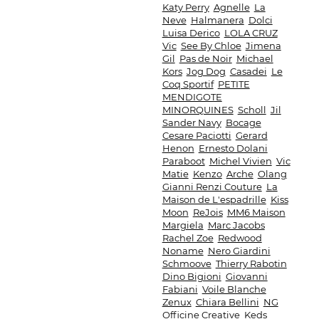
Katy Perry
Agnelle
La
Neve
Halmanera
Dolci
Luisa Derico
LOLA CRUZ
Vic
See By Chloe
Jimena
Gil
Pas de Noir
Michael
Kors
Jog Dog
Casadei
Le
Coq Sportif
PETITE
MENDIGOTE
MINORQUINES
Scholl
Jil
Sander Navy
Bocage
Cesare Paciotti
Gerard
Henon
Ernesto Dolani
Paraboot
Michel Vivien
Vic
Matie
Kenzo
Arche
Olang
Gianni Renzi Couture
La
Maison de L'espadrille
Kiss
Moon
ReJois
MM6 Maison
Margiela
Marc Jacobs
Rachel Zoe
Redwood
Noname
Nero Giardini
Schmoove
Thierry Rabotin
Dino Bigioni
Giovanni
Fabiani
Voile Blanche
Zenux
Chiara Bellini
NG
Officine Creative
Keds