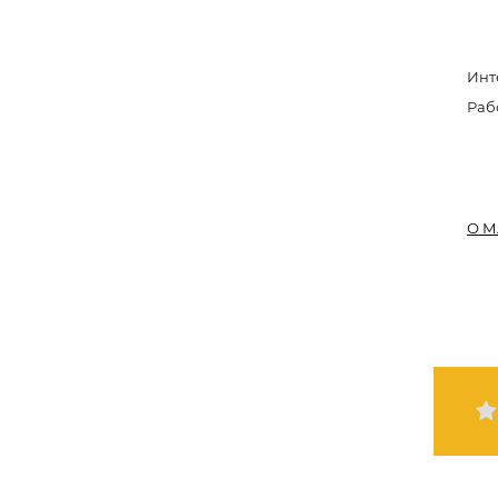
Инт
Раб
О М