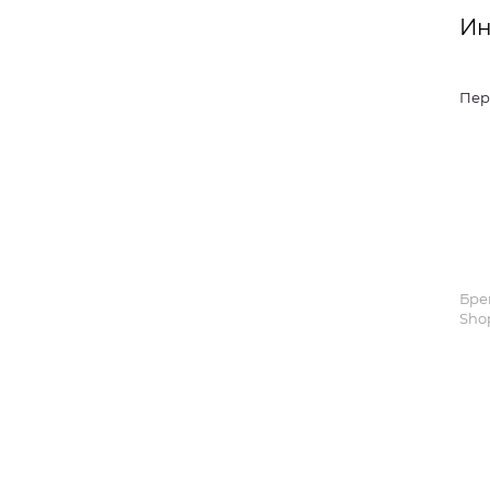
Ин
Пер
Бре
Sho