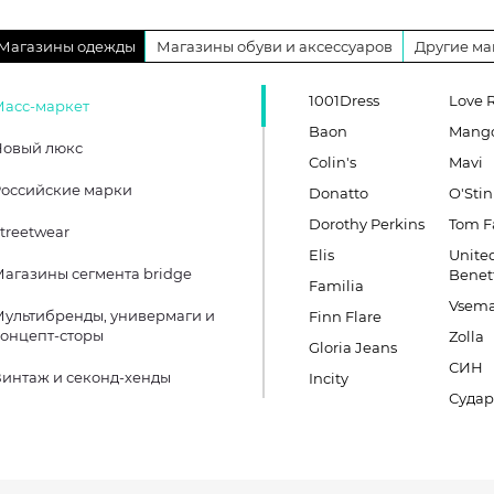
Магазины одежды
Магазины обуви и аксессуаров
Другие ма
1001Dress
Love 
Масс-маркет
Baon
Mang
Новый люкс
Colin's
Mavi
оссийские марки
Donatto
O'Stin
Dorothy Perkins
Tom F
treetwear
Elis
United
агазины сегмента bridge
Benet
Familia
Vsema
ультибренды, универмаги и
Finn Flare
онцепт-сторы
Zolla
Gloria Jeans
СИН
интаж и секонд-хенды
Incity
Судар