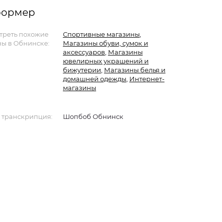
формер
треть похожие
Спортивные магазины
,
ы в Обнинске:
Магазины обуви, сумок и
аксессуаров
,
Магазины
ювелирных украшений и
бижутерии
,
Магазины белья и
домашней одежды
,
Интернет-
магазины
 транскрипция:
Шопбоб Обнинск