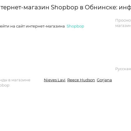
тернет-магазин Shopbop в Обнинске: ин
Просмо
магазин
ейти на сайт интернет-магазина
Shopbop
Русская
нды в магазине
Nieves Lavi
Reece Hudson
Gorjana
pbop: