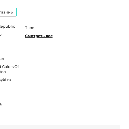
газины
Republic
Твое
o
Смотреть все
arr
 Colors Of
ton
yki.ru
ь