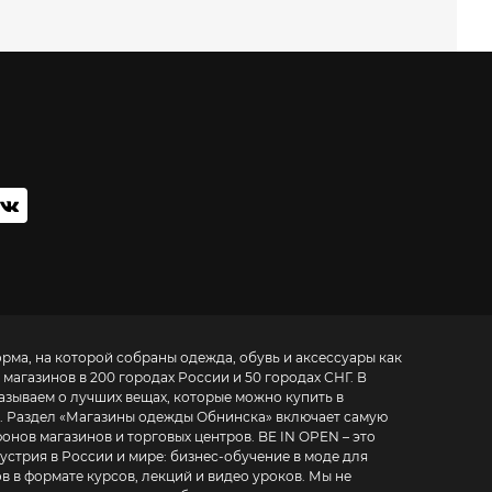
орма, на которой собраны одежда, обувь и аксессуары как
 магазинов в 200 городах России и 50 городах СНГ. В
азываем о лучших вещах, которые можно купить в
. Раздел «
Магазины одежды Обнинска
» включает самую
азинов и торговых центров. BE IN OPEN – это
устрия в России и мире:
бизнес-обучение в моде для
в в формате курсов, лекций и видео уроков
. Мы не