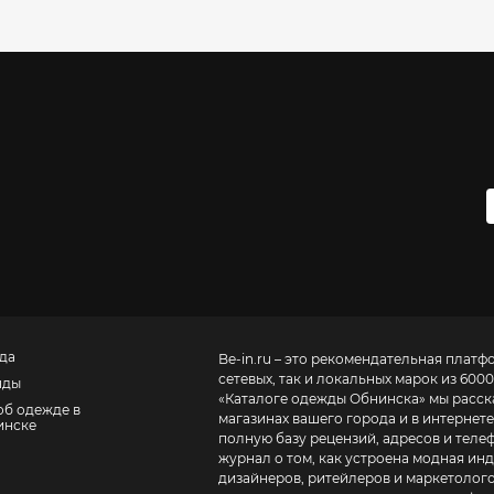
да
Be-in.ru – это рекомендательная платф
сетевых, так и локальных марок из 6000
нды
«
Каталоге одежды Обнинска
» мы расск
об одежде в
магазинах вашего города и в интернете
инске
полную базу рецензий, адресов и телефонов маг
журнал о том, как устроена модная инд
дизайнеров, ритейлеров и маркетолого