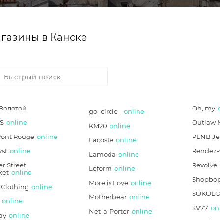
газины в Канске
*Золотой
Oh, my
go_circle_
online
S
online
Outlaw 
KM20
online
Pont Rouge
online
PLNB Je
Lacoste
online
vst
online
Rendez-
Lamoda
online
r Street
Revolve
Leform
online
ket
online
Shopbo
More is Love
online
 Clothing
online
SOKOLO
Motherbear
online
online
SV77
on
Net-a-Porter
online
ay
online