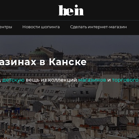
центры
Новости шопинга
Сделать интернет-магазин
азинах в Канске
,
детскую
вещь из коллекций
магазинов
и
торгового