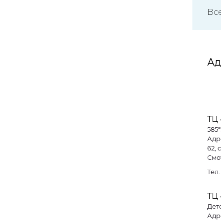
Вс
Ад
ТЦ 
585
Адре
62, 
Смо
Тел
ТЦ 
Дет
Адре