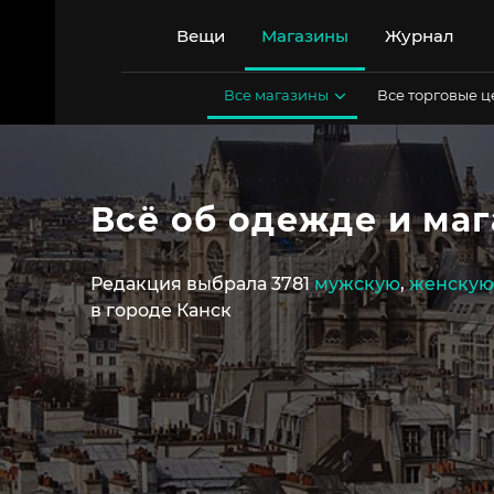
Перейти
к
Вещи
Магазины
Журнал
содержимому
Все магазины
Все торговые 
Всё об одежде и маг
Редакция выбрала 3781
мужскую
,
женскую
в городе Канск