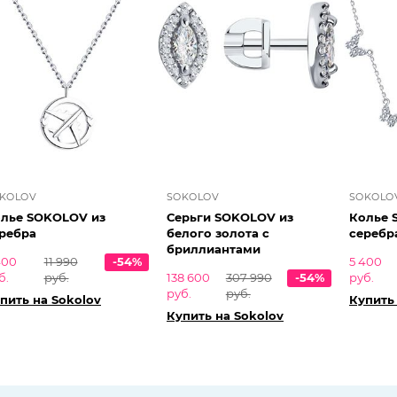
KOLOV
SOKOLOV
SOKOLO
лье SOKOLOV из
Серьги SOKOLOV из
Колье 
ребра
белого золота с
серебр
бриллиантами
400
11 990
-54%
5 400
б.
руб.
138 600
307 990
-54%
руб.
руб.
руб.
пить на Sokolov
Купить
Купить на Sokolov