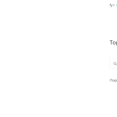
fy:r
То
Пор