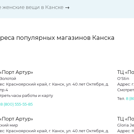
е женские вещи в Канске →
реса популярных магазинов Канска
«Порт Артур»
ТЦ «По
*Золотой
O'Stin
с: Красноярский край, г. Канск, ул. 40 лет Октября, д.
Адрес: г
стр.4
Смотрет
треть часы работы и карту
Тел.
8 (
.
8 (800) 555-55-85
«Порт Артур»
ТЦ «По
ский мир
Gloria J
с: Красноярский край, г. Канск, ул. 40 лет Октября, д.
Адрес: К