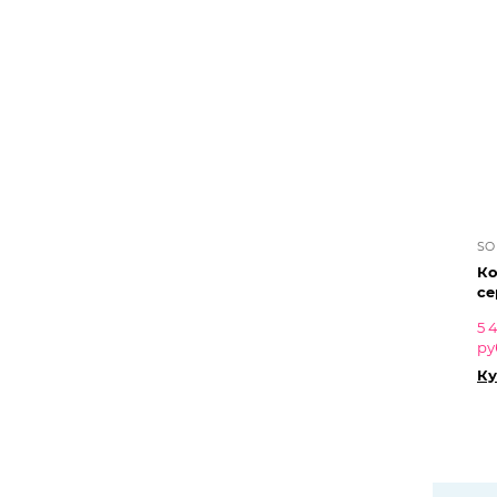
SO
Ко
се
5 
ру
Ку