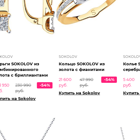
KOLOV
SOKOLOV
SOKOLO
рьги SOKOLOV из
Кольцо SOKOLOV из
Колье 
мбинированного
золота с фианитами
серебр
лота с бриллиантами
21 600
47 990
-54%
5 400
3 950
230 990
-54%
руб.
руб.
руб.
б.
руб.
Купить на Sokolov
Купить
пить на Sokolov