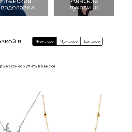
Женские
Женские
водолазки
пуховики
авкой в
Женское
Мужское
Детское
й, которые можно купить в Канске