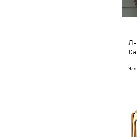
Лу
Ка