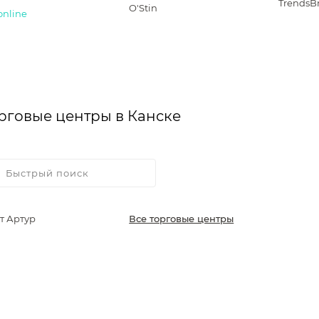
TrendsB
O'Stin
online
рговые центры в Канске
т Артур
Все торговые центры