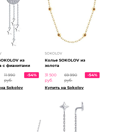
V
SOKOLOV
SOKOLOV из
Колье SOKOLOV из
а с фианитами
золота
11 990
-54%
31 500
69 990
-54%
руб.
руб.
руб.
 на Sokolov
Купить на Sokolov