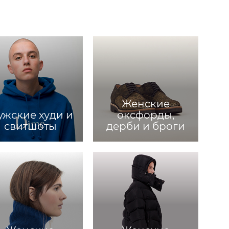
Женские
жские худи и
оксфорды,
свитшоты
дерби и броги