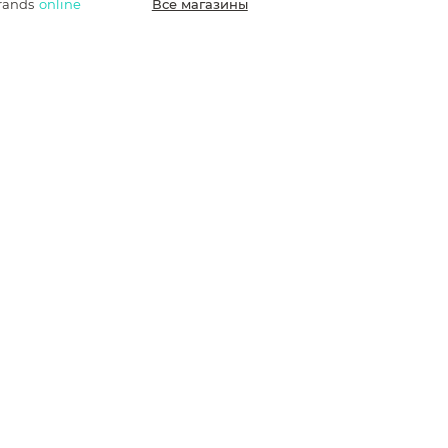
rands
online
Все магазины