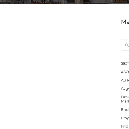
Ма
585
ASO
Au 
Avg
Dove
Mar
End
Etsy
Frid