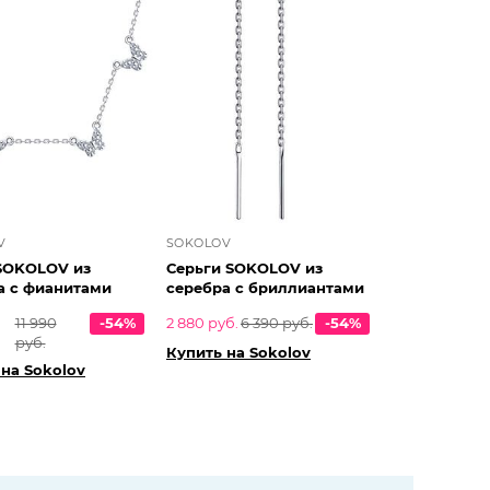
V
SOKOLOV
SOKOLOV из
Серьги SOKOLOV из
а с фианитами
серебра с бриллиантами
11 990
-54%
2 880 руб.
6 390 руб.
-54%
руб.
Купить на Sokolov
 на Sokolov