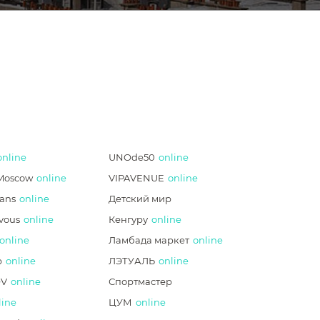
online
UNOde50
online
Moscow
online
VIPAVENUE
online
ans
online
Детский мир
vous
online
Кенгуру
online
online
Ламбада маркет
online
p
online
ЛЭТУАЛЬ
online
V
online
Спортмастер
line
ЦУМ
online