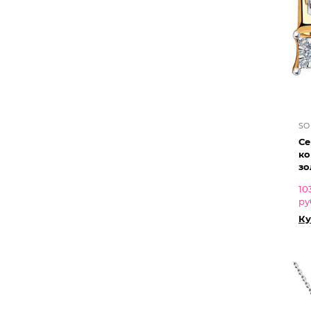
SO
Се
ко
зо
10
ру
Ку