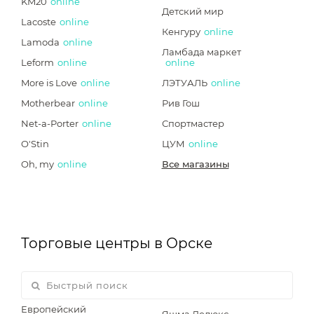
KM20
online
Детский мир
Lacoste
online
Кенгуру
online
Lamoda
online
Ламбада маркет
Leform
online
online
More is Love
online
ЛЭТУАЛЬ
online
Motherbear
online
Рив Гош
Net-a-Porter
online
Спортмастер
O'Stin
ЦУМ
online
Oh, my
online
Все магазины
Торговые центры в Орске
Европейский