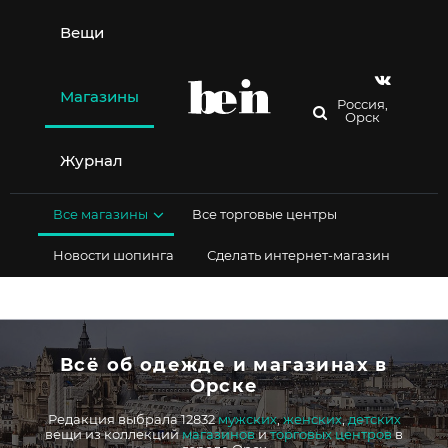
Перейти
к
Вещи
содержимому
Магазины
Россия,
Орск
Журнал
Все магазины
Все торговые центры
Новости шопинга
Сделать интернет-магазин
Всё об одежде и магазинах в
Орске
Редакция выбрала 12832
мужских
,
женских
,
детских
вещи из коллекций
магазинов
и
торговых центров
в