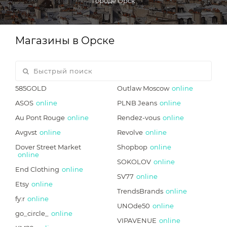
городе Орск
Магазины в Орске
585GOLD
Outlaw Moscow
online
ASOS
online
PLNB Jeans
online
Au Pont Rouge
online
Rendez-vous
online
Avgvst
online
Revolve
online
Dover Street Market
Shopbop
online
online
SOKOLOV
online
End Clothing
online
SV77
online
Etsy
online
TrendsBrands
online
fy:r
online
UNOde50
online
go_circle_
online
VIPAVENUE
online