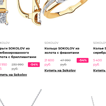
KOLOV
SOKOLOV
SOKOLO
рьги SOKOLOV из
Кольцо SOKOLOV из
Колье 
мбинированного
золота с фианитами
серебр
лота с бриллиантами
21 600
47 990
-54%
5 400
3 950
230 990
-54%
руб.
руб.
руб.
б.
руб.
Купить на Sokolov
Купить
пить на Sokolov