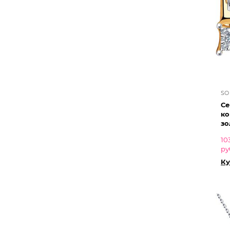
SO
Се
ко
зо
10
ру
Ку