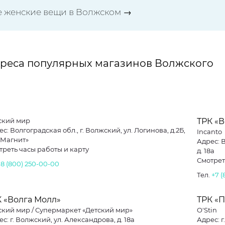
е женские вещи в Волжском →
реса популярных магазинов Волжского
ский мир
ТРК «
с: Волгоградская обл., г. Волжский, ул. Логинова, д.2Б,
Incanto
«Магнит»
Адрес: 
треть часы работы и карту
д. 18а
Смотрет
.
8 (800) 250-00-00
Тел.
+7 (
 «Волга Молл»
ТРК «П
ский мир / Супермаркет «Детский мир»
O'Stin
с: г. Волжский, ул. Александрова, д. 18а
Адрес: 