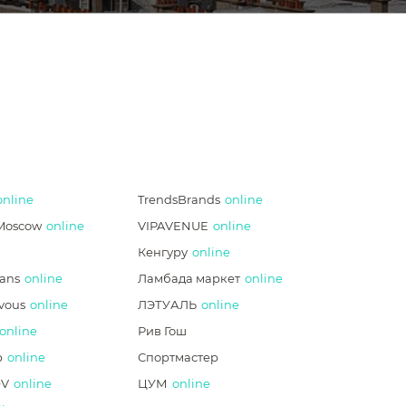
online
TrendsBrands
online
Moscow
online
VIPAVENUE
online
Кенгуру
online
ans
online
Ламбада маркет
online
vous
online
ЛЭТУАЛЬ
online
online
Рив Гош
p
online
Спортмастер
V
online
ЦУМ
online