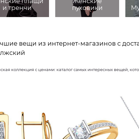
нские плащи
Женские
и тренчи
пуховики
Му
чшие вещи из интернет-магазинов с дост
лжский
Женская коллекция с ценами: каталог самых интересных вещ