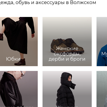
ежда, обувь и аксессуары в Волжском
Женские
оксфорды,
Му
Юбки
дерби и броги