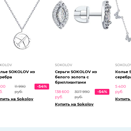
KOLOV
SOKOLOV
SOKOLO
лье SOKOLOV из
Серьги SOKOLOV из
Колье 
ребра
белого золота с
серебр
бриллиантами
400
11 990
-54%
5 400
б.
руб.
138 600
307 990
-54%
руб.
руб.
руб.
пить на Sokolov
Купить
Купить на Sokolov