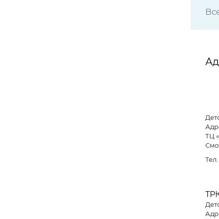
Вс
Ад
Дет
Адре
ТЦ 
Смо
Тел
ТРК
Дет
Адре