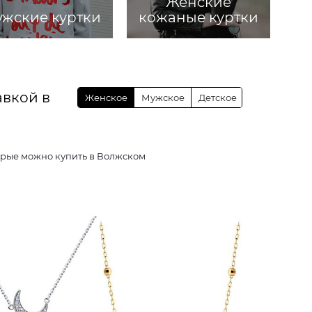
Женские
жские куртки
кожаные куртки
авкой в
Женское
Мужское
Детское
ей, которые можно купить в Волжском