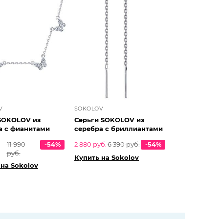
V
SOKOLOV
SOKOLOV из
Серьги SOKOLOV из
а с фианитами
серебра с бриллиантами
11 990
-54%
2 880 руб.
6 390 руб.
-54%
руб.
Купить на Sokolov
 на Sokolov