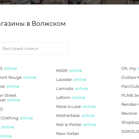
газины в Волжском
S
online
Oh, my
KM20
online
Pont Rouge
online
Outlaw 
Lacoste
online
vst
online
PanClub
Lamoda
online
r Street
PLNB Je
Leform
online
ket
online
Rendez-
More is Love
online
CO
Revolve
Motherbear
online
 Clothing
online
Shopbo
Net-a-Porter
online
online
SOKOLO
New Yorker
online