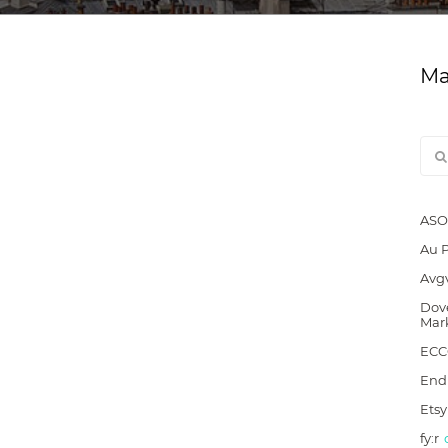
Ма
ASO
Au 
Avg
Dove
Mar
EC
End
Etsy
fy:r