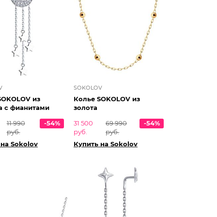
V
SOKOLOV
SOKOLOV из
Колье SOKOLOV из
а с фианитами
золота
11 990
-54%
31 500
69 990
-54%
руб.
руб.
руб.
 на Sokolov
Купить на Sokolov