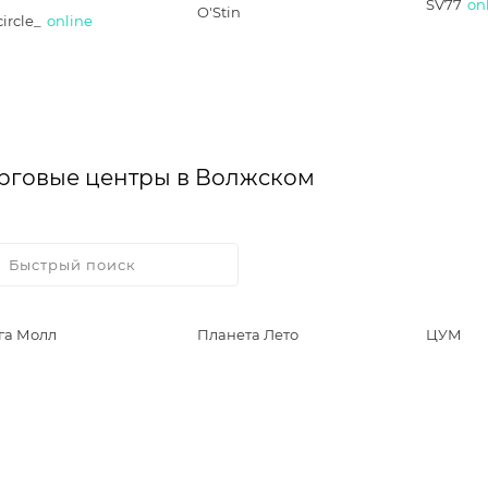
SV77
on
O'Stin
ircle_
online
рговые центры в Волжском
га Молл
Планета Лето
ЦУМ