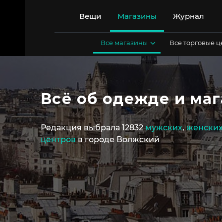
Перейти
к
Вещи
Магазины
Журнал
содержимому
Все магазины
Все торговые 
Всё об одежде и ма
Редакция выбрала 12832
мужских
,
женски
центров
в городе Волжский