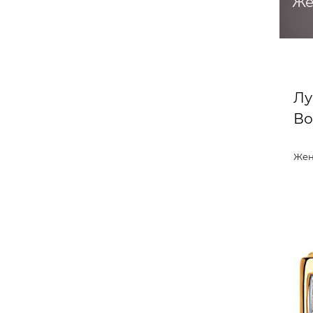
Же
Лу
Во