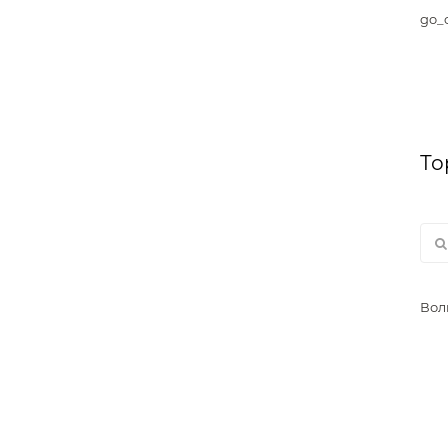
go_c
То
Вол