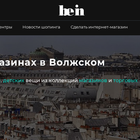
центры
Новости шопинга
Сделать интернет-магазин
газинах в Волжском
х
,
детских
вещи из коллекций
магазинов
и
торговых